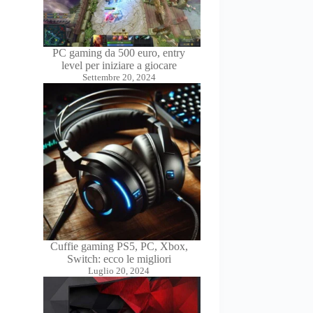
PC gaming da 500 euro, entry
level per iniziare a giocare
Settembre 20, 2024
Cuffie gaming PS5, PC, Xbox,
Switch: ecco le migliori
Luglio 20, 2024