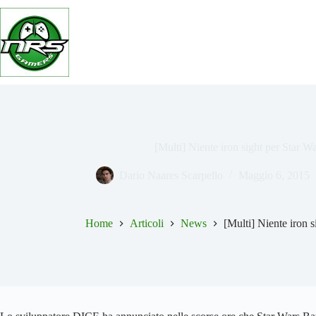
Salta
al
contenuto
[Multi] Niente iron sight per Star Wa
Dario Naares Scarpello
Maggio 6, 2015
Home
Articoli
News
[Multi] Niente iron s