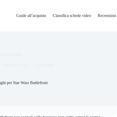
Guide all’acquisto
Classifica schede video
Recensioni
rs Battlefront
Articoli
,
News
1 commento
ight per Star Wars Battlefront