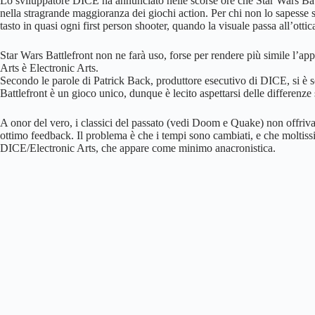
Lo sviluppatore DICE ha annunciato nelle scorse ore che Star Wars Batt
nella stragrande maggioranza dei giochi action. Per chi non lo sapesse si
tasto in quasi ogni first person shooter, quando la visuale passa all’ottic
Star Wars Battlefront non ne farà uso, forse per rendere più simile l’app
Arts è Electronic Arts.
Secondo le parole di Patrick Back, produttore esecutivo di DICE, si è s
Battlefront è un gioco unico, dunque è lecito aspettarsi delle differenze s
A onor del vero, i classici del passato (vedi Doom e Quake) non offrivan
ottimo feedback. Il problema è che i tempi sono cambiati, e che moltiss
DICE/Electronic Arts, che appare come minimo anacronistica.