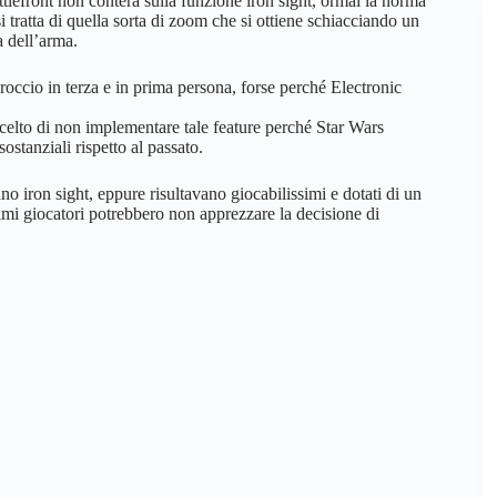
lefront non conterà sulla funzione iron sight, ormai la norma
 tratta di quella sorta di zoom che si ottiene schiacciando un
a dell’arma.
roccio in terza e in prima persona, forse perché Electronic
celto di non implementare tale feature perché Star Wars
ostanziali rispetto al passato.
o iron sight, eppure risultavano giocabilissimi e dotati di un
imi giocatori potrebbero non apprezzare la decisione di