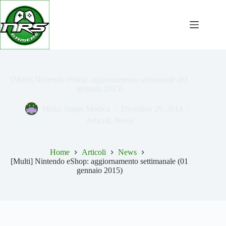
Salta
al
contenuto
[Multi] Nintendo eShop: aggiornamento settimanale (01
gennaio 2015)
Mirko Anges Modica
Dicembre 29, 2014
Articoli
,
News
Home
Articoli
News
[Multi] Nintendo eShop: aggiornamento settimanale (01
gennaio 2015)