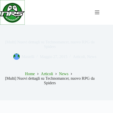
Salta
al
contenuto
[Multi] Nuovi dettagli su Technomancer, nuovo RPG da
Spiders
Mastelli
Maggio 27, 2015
Articoli
,
News
Home
Articoli
News
[Multi] Nuovi dettagli su Technomancer, nuovo RPG da
Spiders