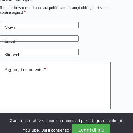
Il tuo indirizzo email non sarà pubblicato.
I campi obbligatori sono
contrassegnati
*
Nome
Email
Sito web
Aggiungi commento
*
Questo sito utilizza i cookie necessari per integrare i video di
Invia commento
Leggi di più
YouTube. Dai il consenso?