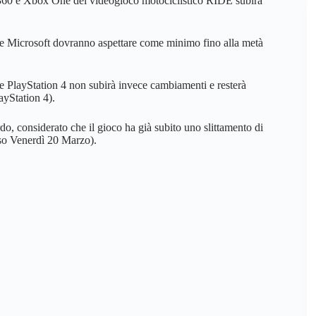
 360 e Xbox One del videogioco motociclistico RIDE subirà
ole Microsoft dovranno aspettare come minimo fino alla metà
e PlayStation 4 non subirà invece cambiamenti e resterà
ayStation 4).
o, considerato che il gioco ha già subito uno slittamento di
orso Venerdì 20 Marzo).