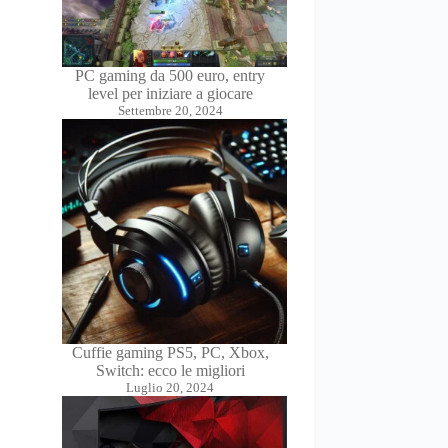
PC gaming da 500 euro, entry
level per iniziare a giocare
Settembre 20, 2024
Cuffie gaming PS5, PC, Xbox,
Switch: ecco le migliori
Luglio 20, 2024