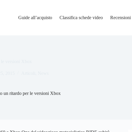
Guide all’acquisto
Classifica schede video
Recensioni
 le versioni Xbox
5, 2015
Articoli
,
News
 un ritardo per le versioni Xbox