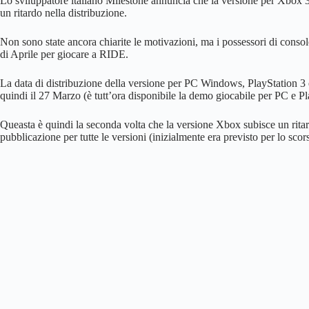
Lo sviluppatore italiano Milestone annuncia che la versione per Xbox
un ritardo nella distribuzione.
Non sono state ancora chiarite le motivazioni, ma i possessori di cons
di Aprile per giocare a RIDE.
La data di distribuzione della versione per PC Windows, PlayStation 3 
quindi il 27 Marzo (è tutt’ora disponibile la demo giocabile per PC e Pl
Queasta è quindi la seconda volta che la versione Xbox subisce un ritard
pubblicazione per tutte le versioni (inizialmente era previsto per lo sc