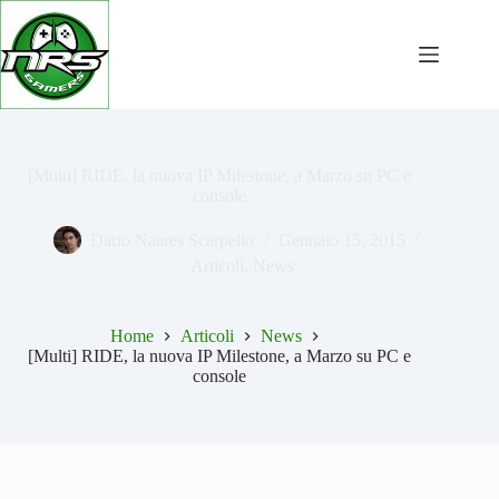
Salta
al
contenuto
[Multi] RIDE, la nuova IP Milestone, a Marzo su PC e
console
Dario Naares Scarpello
Gennaio 15, 2015
Articoli
,
News
Home
Articoli
News
[Multi] RIDE, la nuova IP Milestone, a Marzo su PC e
console