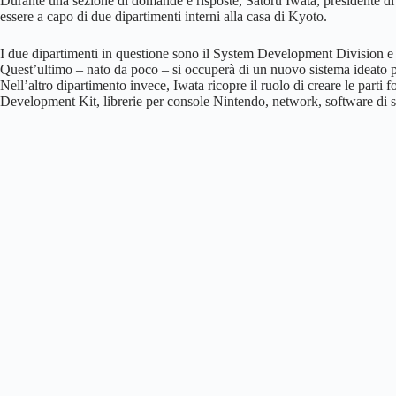
Durante una sezione di domande e risposte, Satoru Iwata, presidente 
essere a capo di due dipartimenti interni alla casa di Kyoto.
I due dipartimenti in questione sono il System Development Division e i
Quest’ultimo – nato da poco – si occuperà di un nuovo sistema ideato per
Nell’altro dipartimento invece, Iwata ricopre il ruolo di creare le parti 
Development Kit, librerie per console Nintendo, network, software di 