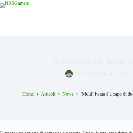
Salta
al
contenuto
[Multi] Iwata è a capo di due dipartimenti 
Mirko Anges Modica
Marzo
Home
Articoli
News
[Multi] Iwata è a capo di du