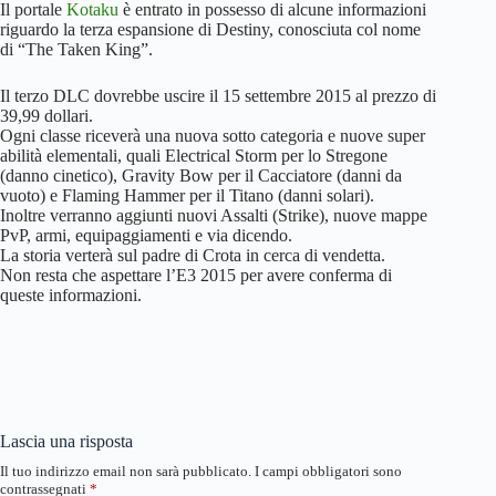
Il portale
Kotaku
è entrato in possesso di alcune informazioni
riguardo la terza espansione di Destiny, conosciuta col nome
di “The Taken King”.
Il terzo DLC dovrebbe uscire il 15 settembre 2015 al prezzo di
39,99 dollari.
Ogni classe riceverà una nuova sotto categoria e nuove super
abilità elementali, quali Electrical Storm per lo Stregone
(danno cinetico), Gravity Bow per il Cacciatore (danni da
vuoto) e Flaming Hammer per il Titano (danni solari).
Inoltre verranno aggiunti nuovi Assalti (Strike), nuove mappe
PvP, armi, equipaggiamenti e via dicendo.
La storia verterà sul padre di Crota in cerca di vendetta.
Non resta che aspettare l’E3 2015 per avere conferma di
queste informazioni.
Lascia una risposta
Il tuo indirizzo email non sarà pubblicato.
I campi obbligatori sono
contrassegnati
*