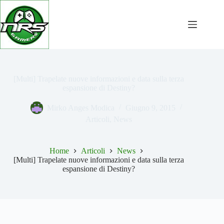
Salta
al
contenuto
[Multi] Trapelate nuove informazioni e data sulla terza
espansione di Destiny?
Mirko Anges Modica
Giugno 9, 2015
Articoli
,
News
Home
Articoli
News
[Multi] Trapelate nuove informazioni e data sulla terza
espansione di Destiny?