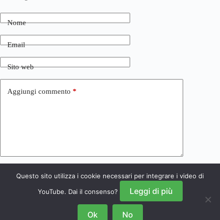
Nome
Email
Sito web
Aggiungi commento
*
Questo sito utilizza i cookie necessari per integrare i video di
Invia commento
Leggi di più
YouTube. Dai il consenso?
Ok
No