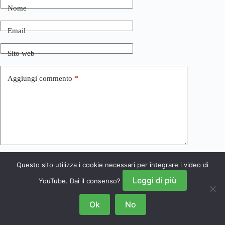
Nome
Email
Sito web
Aggiungi commento
*
Questo sito utilizza i cookie necessari per integrare i video di
Invia commento
Leggi di più
YouTube. Dai il consenso?
Ok
No
Copyright © 2026 NRSGamers