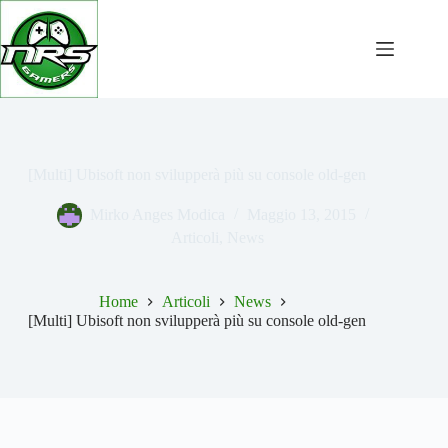
Salta
al
contenuto
[Multi] Ubisoft non svilupperà più su console old-gen
Mirko Anges Modica
Maggio 13, 2015
Articoli
,
News
Home
Articoli
News
[Multi] Ubisoft non svilupperà più su console old-gen