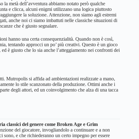
so la metà dell’avventura abbiamo notato però qualche
nta e clicca, alcuni enigmi utilizzano una logica piuttosto
i raggiungere la soluzione. Attenzione, non siamo agli estremi
i, anche noi ci siamo imbattuti nelle classiche situazioni di
ncanze che è giusto segnalare.
azioni hanno una certa consequenzialità. Quando non è così,
ronia, tentando approcci un po’ più creativi. Questo è un gioco
, ed è giusto che lo sia anche l’atteggiamento nei confronti dei
ti. Mutropolis si affida ad ambientazioni realizzate a mano,
mente lo stile scanzonato della produzione. Ottimi anche i
parte degli attori, ed un coinvolgimento che alza di una tacca
oria classici del genere come Broken Age e Grim
tenzione del giocatore, invogliandolo a continuare e a non
– ci sono, e che richiederanno un certo impegno per essere