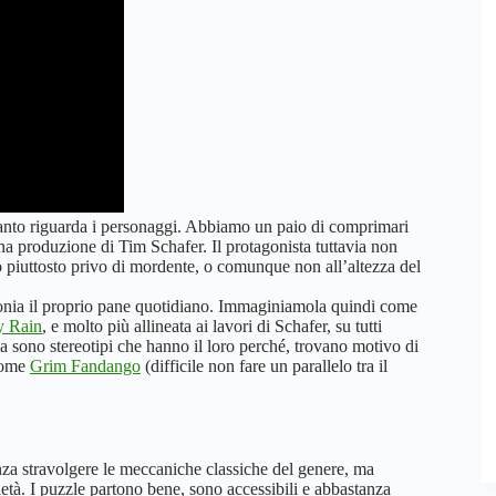
uanto riguarda i personaggi. Abbiamo un paio di comprimari
una produzione di Tim Schafer. Il protagonista tuttavia non
do piuttosto privo di mordente, o comunque non all’altezza del
onia il proprio pane quotidiano. Immaginiamola quindi come
y Rain
, e molto più allineata ai lavori di Schafer, su tutti
a sono stereotipi che hanno il loro perché, trovano motivo di
 come
Grim Fandango
(difficile non fare un parallelo tra il
za stravolgere le meccaniche classiche del genere, ma
tà. I puzzle partono bene, sono accessibili e abbastanza