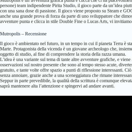
Mutropolis è un’avventura grafica punta e clicca che ci ha piacevolme
persone) team indipendente Pirita Studio, il gioco parte da un’idea piutt
con una sana dose di passione. Il gioco viene proposto su Steam e GOG 
anche una grande prova di forza da parte di uno sviluppatore che dimostr
avventure punta e clicca in stile Double Fine o Lucas Arts, vi invitiamo
Mutropolis – Recensione
Il gioco è ambientato nel futuro, in un tempo in cui il pianeta Terra è 
Marte. Protagonista della vicenda è un giovane archeologo che, insieme 
oggetto di studio, al fine di comprendere la storia della razza umana.
L’idea è una variante sul tema di tante altre avventure grafiche, e viene
osservazioni sul nostro presente che sono al tempo stesso acute, diverten
gratuito, e tante volte offre spazio a punti di riflessione interessanti. 
senza annoiare, grazie anche a una sceneggiatura che rimane interessant
Seppur in parte prevedibile, la qualità della scrittura è comunque elevata 
saprà mantenere alta l’attenzione e spingervi ad andare avanti.