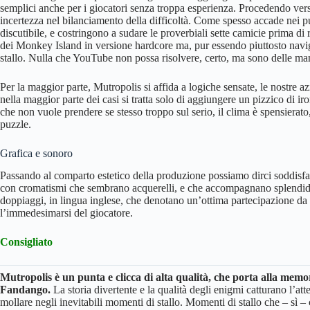
semplici anche per i giocatori senza troppa esperienza. Procedendo ver
incertezza nel bilanciamento della difficoltà. Come spesso accade nei pu
discutibile, e costringono a sudare le proverbiali sette camicie prima d
dei Monkey Island in versione hardcore ma, pur essendo piuttosto navigat
stallo. Nulla che YouTube non possa risolvere, certo, ma sono delle ma
Per la maggior parte, Mutropolis si affida a logiche sensate, le nostre 
nella maggior parte dei casi si tratta solo di aggiungere un pizzico di i
che non vuole prendere se stesso troppo sul serio, il clima è spensierato
puzzle.
Grafica e sonoro
Passando al comparto estetico della produzione possiamo dirci soddisfat
con cromatismi che sembrano acquerelli, e che accompagnano splendida
doppiaggi, in lingua inglese, che denotano un’ottima partecipazione da 
l’immedesimarsi del giocatore.
Consigliato
Mutropolis è un punta e clicca di alta qualità, che porta alla mem
Fandango.
La storia divertente e la qualità degli enigmi catturano l’at
mollare negli inevitabili momenti di stallo. Momenti di stallo che – sì 