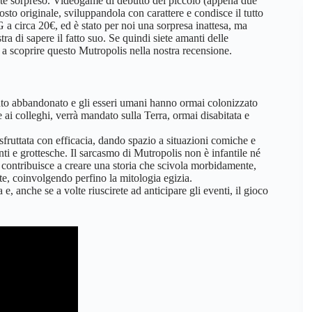
nte sorpreso. Videogame di debutto del piccolo (appena due
osto originale, sviluppandola con carattere e condisce il tutto
a circa 20€, ed è stato per noi una sorpresa inattesa, ma
a di sapere il fatto suo. Se quindi siete amanti delle
 a scoprire questo Mutropolis nella nostra recensione.
stato abbandonato e gli esseri umani hanno ormai colonizzato
ai colleghi, verrà mandato sulla Terra, ormai disabitata e
 sfruttata con efficacia, dando spazio a situazioni comiche e
ti e grottesche. Il sarcasmo di Mutropolis non è infantile né
Ciò contribuisce a creare una storia che scivola morbidamente,
e, coinvolgendo perfino la mitologia egizia.
e, anche se a volte riuscirete ad anticipare gli eventi, il gioco