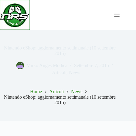
Salta
al
contenuto
Nintendo eShop: aggiornamento settimanale (10 settembre
2015)
Mirko Anges Modica
Settembre 7, 2015
Articoli
,
News
Home
Articoli
News
Nintendo eShop: aggiornamento settimanale (10 settembre
2015)