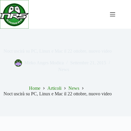
Salta
al
contenuto
Noct uscirà su PC, Linux e Mac il 22 ottobre, nuovo video
Mirko Anges Modica
Settembre 21, 2015
News
Home
Articoli
News
Noct uscirà su PC, Linux e Mac il 22 ottobre, nuovo video