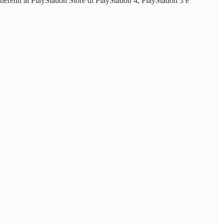
nerenti al PlayStation Store di PlayStation 4, PlayStation 3 e