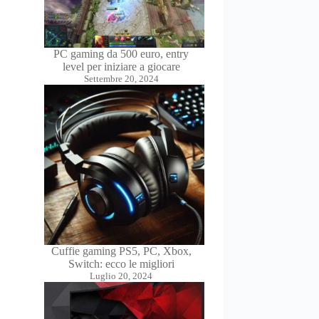
PC gaming da 500 euro, entry
level per iniziare a giocare
Settembre 20, 2024
Cuffie gaming PS5, PC, Xbox,
Switch: ecco le migliori
Luglio 20, 2024