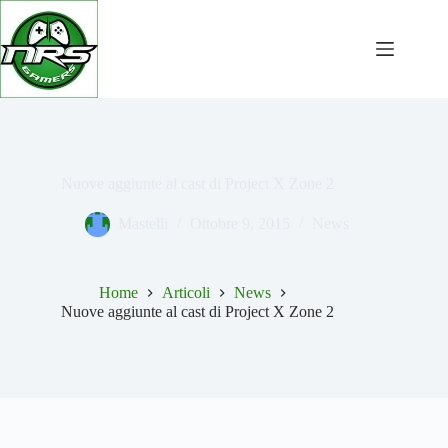
Salta
al
contenuto
Nuove aggiunte al cast di Project X Zone 2
Mastelli
Ottobre 9, 2015
News
Home
Articoli
News
Nuove aggiunte al cast di Project X Zone 2