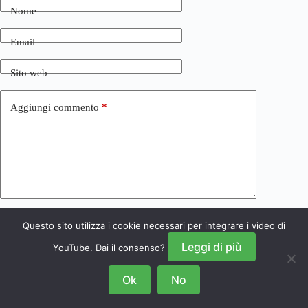
Nome
Email
Sito web
Aggiungi commento
*
Questo sito utilizza i cookie necessari per integrare i video di
Invia commento
Leggi di più
YouTube. Dai il consenso?
Ok
No
Copyright © 2026 NRSGamers