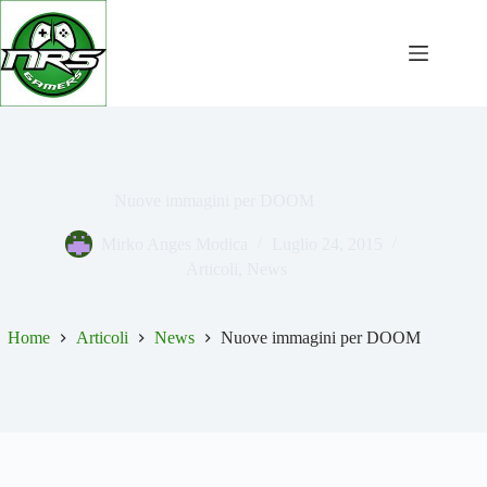
Salta
al
contenuto
Nuove immagini per DOOM
Mirko Anges Modica
Luglio 24, 2015
Articoli
,
News
Home
Articoli
News
Nuove immagini per DOOM