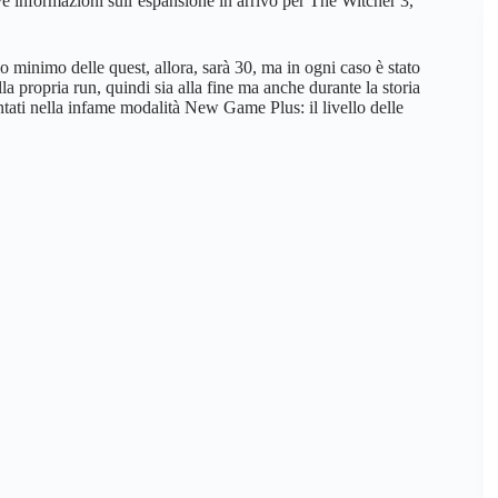
informazioni sull’espansione in arrivo per The Witcher 3,
lo minimo delle quest, allora, sarà 30, ma in ogni caso è stato
a propria run, quindi sia alla fine ma anche durante la storia
ntati nella infame modalità New Game Plus: il livello delle