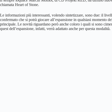
Il sempre loquace Marcin Momot, di CD Projekt RED, ha diffuso nuove 
chiamata Heart of Stone.
Le informazioni più interessanti, volendo sintetizzare, sono due: il livel
confermato che si potrà giocare all’espansione in qualsiasi momento dell
principale. Le novità riguardano però anche coloro i quali si sono cime
quest dell’espansione, infatti, verrà adattato anche per questa modalità.