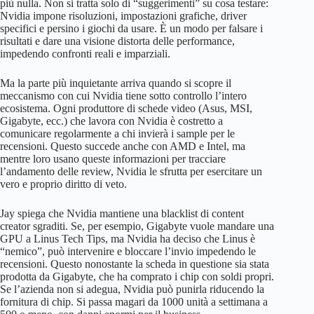
più nulla. Non si tratta solo di “suggerimenti” su cosa testare:
Nvidia impone risoluzioni, impostazioni grafiche, driver
specifici e persino i giochi da usare. È un modo per falsare i
risultati e dare una visione distorta delle performance,
impedendo confronti reali e imparziali.
Ma la parte più inquietante arriva quando si scopre il
meccanismo con cui Nvidia tiene sotto controllo l’intero
ecosistema. Ogni produttore di schede video (Asus, MSI,
Gigabyte, ecc.) che lavora con Nvidia è costretto a
comunicare regolarmente a chi invierà i sample per le
recensioni. Questo succede anche con AMD e Intel, ma
mentre loro usano queste informazioni per tracciare
l’andamento delle review, Nvidia le sfrutta per esercitare un
vero e proprio diritto di veto.
Jay spiega che Nvidia mantiene una blacklist di content
creator sgraditi. Se, per esempio, Gigabyte vuole mandare una
GPU a Linus Tech Tips, ma Nvidia ha deciso che Linus è
“nemico”, può intervenire e bloccare l’invio impedendo le
recensioni. Questo nonostante la scheda in questione sia stata
prodotta da Gigabyte, che ha comprato i chip con soldi propri.
Se l’azienda non si adegua, Nvidia può punirla riducendo la
fornitura di chip. Si passa magari da 1000 unità a settimana a