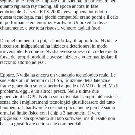
seguivano le “regole” imposte dall’azienda, in particolare per
quanto riguarda ray tracing, all’epoca ancora in fase
embrionale. La serie RTX 2000 aveva appena introdotto
questa tecnologia, ma i giochi compatibili erano pochi e il calo
di performance era enorme. Hardware Unboxed lo disse
chiaramente, e per tutta risposta vennero tagliati fuori.
Da quel momento in poi, secondo Jay, il rapporto tra Nvidia e
i recensori indipendenti ha iniziato a deteriorarsi in modo
irreversibile. È come se Nvidia avesse smesso di credere nella
forza dei propri prodotti e avesse iniziato a voler manipolare il
racconto attorno ad essi.
Eppure, Nvidia ha ancora un vantaggio tecnologico reale. Le
sue soluzioni in termini di DLSS, riduzione della latenza e
frame generation sono superiori a quelle di AMD e Intel. Ma il
problema, oggi, è un altro: i prezzi. Nelle ultime due
generazioni le GPU Nvidia sono diventate sempre più costose,
senza che i miglioramenti tecnologici giustificassero del tutto
l’aumento. L’hardware è cresciuto poco, anche perché siamo
ormai al limite fisico con i chip a 3 nanometri. Il vero
progresso si sta spostando sul lato software, ma lì il salto non
basta a giustificare certe scelte commerciali.