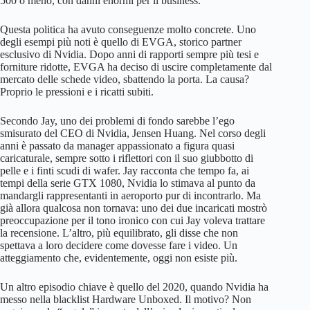
500 o meno, con danni enormi per il business.
Questa politica ha avuto conseguenze molto concrete. Uno
degli esempi più noti è quello di EVGA, storico partner
esclusivo di Nvidia. Dopo anni di rapporti sempre più tesi e
forniture ridotte, EVGA ha deciso di uscire completamente dal
mercato delle schede video, sbattendo la porta. La causa?
Proprio le pressioni e i ricatti subiti.
Secondo Jay, uno dei problemi di fondo sarebbe l’ego
smisurato del CEO di Nvidia, Jensen Huang. Nel corso degli
anni è passato da manager appassionato a figura quasi
caricaturale, sempre sotto i riflettori con il suo giubbotto di
pelle e i finti scudi di wafer. Jay racconta che tempo fa, ai
tempi della serie GTX 1080, Nvidia lo stimava al punto da
mandargli rappresentanti in aeroporto pur di incontrarlo. Ma
già allora qualcosa non tornava: uno dei due incaricati mostrò
preoccupazione per il tono ironico con cui Jay voleva trattare
la recensione. L’altro, più equilibrato, gli disse che non
spettava a loro decidere come dovesse fare i video. Un
atteggiamento che, evidentemente, oggi non esiste più.
Un altro episodio chiave è quello del 2020, quando Nvidia ha
messo nella blacklist Hardware Unboxed. Il motivo? Non