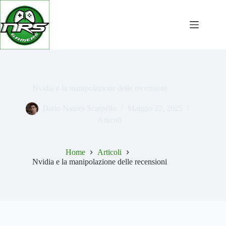
Salta
al
contenuto
Nvidia e la manipolazione delle recensioni
Dario Naares Scarpello
Maggio 22, 2025
Articoli
Home
Articoli
Nvidia e la manipolazione delle recensioni