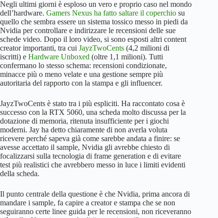
Negli ultimi giorni è esploso un vero e proprio caso nel mondo
dell’hardware.
Gamers Nexus ha fatto saltare il coperchio
su
quello che sembra essere un sistema tossico messo in piedi da
Nvidia per controllare e indirizzare le recensioni delle sue
schede video. Dopo il loro video, si sono esposti altri content
creator importanti, tra cui
JayzTwoCents
(4,2 milioni di
iscritti) e
Hardware Unboxed
(oltre 1,1 milioni). Tutti
confermano lo stesso schema: recensioni condizionate,
minacce più o meno velate e una gestione sempre più
autoritaria del rapporto con la stampa e gli influencer.
JayzTwoCents è stato tra i più espliciti. Ha raccontato cosa è
successo con la RTX 5060, una scheda molto discussa per la
dotazione di memoria, ritenuta insufficiente per i giochi
moderni. Jay ha detto chiaramente di non averla voluta
ricevere perché sapeva già come sarebbe andata a finire: se
avesse accettato il sample, Nvidia gli avrebbe chiesto di
focalizzarsi sulla tecnologia di frame generation e di evitare
test più realistici che avrebbero messo in luce i limiti evidenti
della scheda.
Il punto centrale della questione è che Nvidia, prima ancora di
mandare i sample, fa capire a creator e stampa che se non
seguiranno certe linee guida per le recensioni, non riceveranno