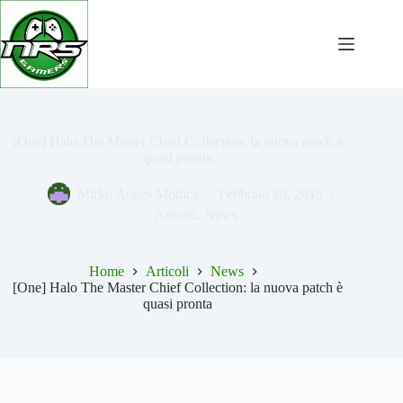
Salta
al
contenuto
[One] Halo The Master Chief Collection: la nuova patch è
quasi pronta
Mirko Anges Modica
Febbraio 20, 2015
Articoli
,
News
Home
Articoli
News
[One] Halo The Master Chief Collection: la nuova patch è
quasi pronta