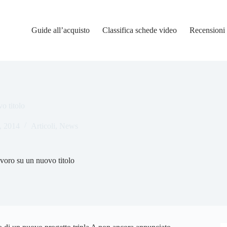
Guide all’acquisto
Classifica schede video
Recensioni
o titolo
, 2014
Articoli
,
News
voro su un nuovo titolo