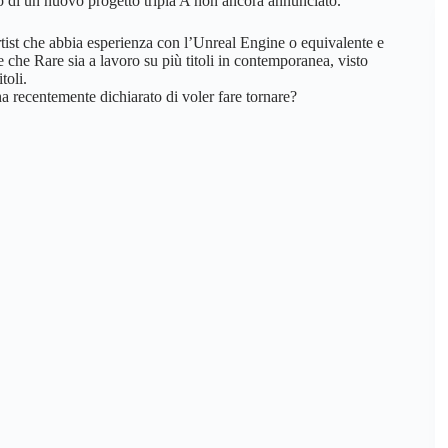
 di un nuovo progetto tripla A non ancora annunciato.
rtist che abbia esperienza con l’Unreal Engine o equivalente e
 che Rare sia a lavoro su più titoli in contemporanea, visto
toli.
a recentemente dichiarato di voler fare tornare?