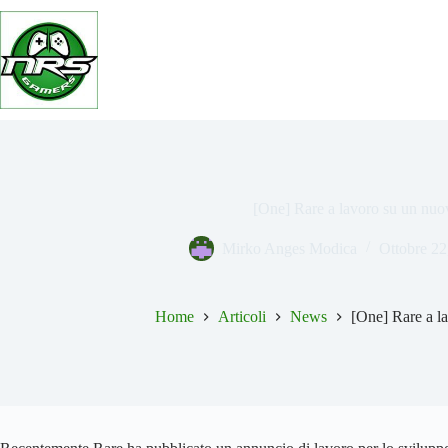
Salta
al
contenuto
[One] Rare a lavoro su un nuov
Mirko Anges Modica
Ottobre 22
Home
Articoli
News
[One] Rare a la