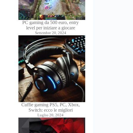
PC gaming da 500 euro, entry
level per iniziare a giocare
Settembre 20, 2024
Cuffie gaming PS5, PC, Xbox,
Switch: ecco le migliori
Luglio 20, 2024