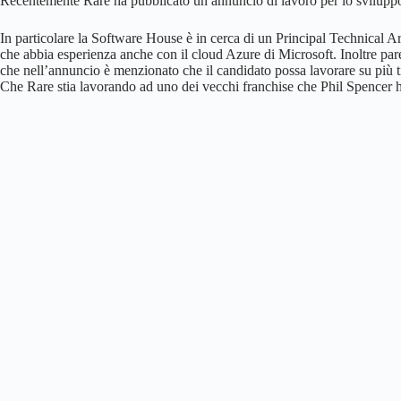
Recentemente Rare ha pubblicato un annuncio di lavoro per lo sviluppo
In particolare la Software House è in cerca di un Principal Technical A
che abbia esperienza anche con il cloud Azure di Microsoft. Inoltre pare
che nell’annuncio è menzionato che il candidato possa lavorare su più ti
Che Rare stia lavorando ad uno dei vecchi franchise che Phil Spencer h