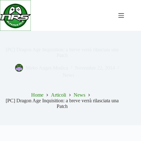
Salta
al
contenuto
[PC] Dragon Age Inquisition: a breve verrà rilasciata una
Patch
Mirko Anges Modica
Novembre 22, 2014
News
Home
Articoli
News
[PC] Dragon Age Inquisition: a breve verrà rilasciata una
Patch