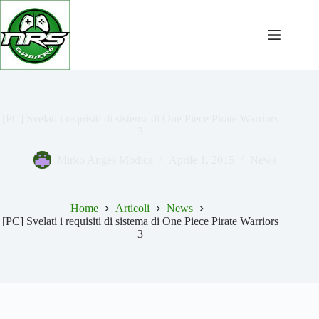
Salta
al
contenuto
[PC] Svelati i requisiti di sistema di One Piece Pirate Warriors
3
Mirko Anges Modica
Aprile 1, 2015
News
Home
Articoli
News
[PC] Svelati i requisiti di sistema di One Piece Pirate Warriors
3