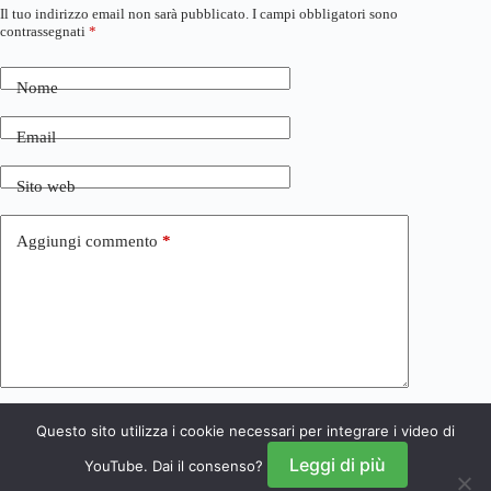
Il tuo indirizzo email non sarà pubblicato.
I campi obbligatori sono
contrassegnati
*
Nome
Email
Sito web
Aggiungi commento
*
Questo sito utilizza i cookie necessari per integrare i video di
Invia commento
Leggi di più
YouTube. Dai il consenso?