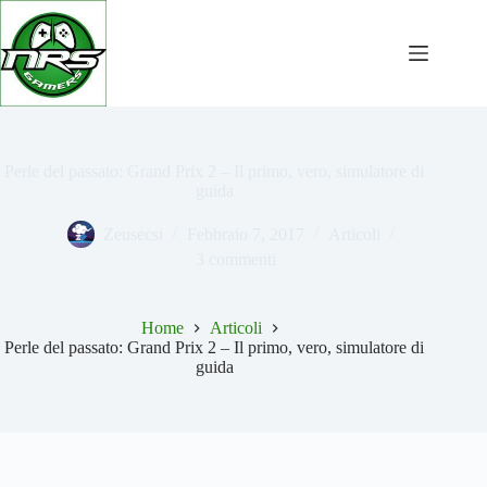
Salta
al
contenuto
Perle del passato: Grand Prix 2 – Il primo, vero, simulatore di
guida
Zeusecsi
Febbraio 7, 2017
Articoli
3 commenti
Home
Articoli
Perle del passato: Grand Prix 2 – Il primo, vero, simulatore di
guida