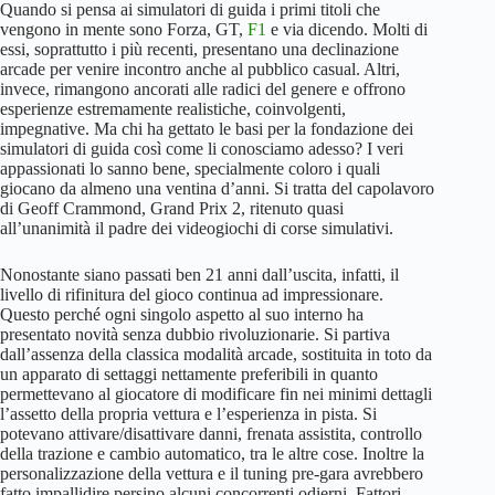
Quando si pensa ai simulatori di guida i primi titoli che
vengono in mente sono Forza, GT,
F1
e via dicendo. Molti di
essi, soprattutto i più recenti, presentano una declinazione
arcade per venire incontro anche al pubblico casual. Altri,
invece, rimangono ancorati alle radici del genere e offrono
esperienze estremamente realistiche, coinvolgenti,
impegnative. Ma chi ha gettato le basi per la fondazione dei
simulatori di guida così come li conosciamo adesso? I veri
appassionati lo sanno bene, specialmente coloro i quali
giocano da almeno una ventina d’anni. Si tratta del capolavoro
di Geoff Crammond, Grand Prix 2, ritenuto quasi
all’unanimità il padre dei videogiochi di corse simulativi.
Nonostante siano passati ben 21 anni dall’uscita, infatti, il
livello di rifinitura del gioco continua ad impressionare.
Questo perché ogni singolo aspetto al suo interno ha
presentato novità senza dubbio rivoluzionarie. Si partiva
dall’assenza della classica modalità arcade, sostituita in toto da
un apparato di settaggi nettamente preferibili in quanto
permettevano al giocatore di modificare fin nei minimi dettagli
l’assetto della propria vettura e l’esperienza in pista. Si
potevano attivare/disattivare danni, frenata assistita, controllo
della trazione e cambio automatico, tra le altre cose. Inoltre la
personalizzazione della vettura e il tuning pre-gara avrebbero
fatto impallidire persino alcuni concorrenti odierni. Fattori