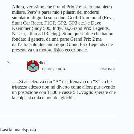
Allora, verissimo che Grand Prix 2 e’ stato una pietra
miliare. Pero’ a parer mio i pilastri dei moderni
simulatori di guida sono due: Geoff Crammond (Revs,
Stunt Car Racer, F1GP, GP2, GP3 etc.) e Dave
Kaemmer (Indy 500, IndyCar,,Grand Prix Legends,
Nascar,.. fino ad iRacing). Sono questi due che hanno
fondato il genere, da una parte Grand Prix 2 ma
dall’altra solo due anni dopo Grand Prix Legends che
presentava un motore fisico eccezionale.
Gianfelice
FEBBRAIO 7, 2017 / 18:34
RISPONDI
…..Si accelerava con “A” e si frenava con “Z”…che
tristezza adesso non mi diverto come allora pur avendo
un postazione con T500 e casse 5.1..voglio sperare che
la colpa sia mia e non dei giochi..
Lascia una risposta