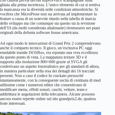
con cautela previa decolli improvvisi e scampagnate sulla
ghiaia alla prima incertezza. L’unico elemento di cui si sentiva
la mancanza era la diversità nelle condizioni atmosferiche. Si
vocifera che MicroProse non sia arrivata ad implementare la
feature a causa di un notevole ritardo nella tabella di marcia
dello sviluppo ma che comunque sia questo sia la revisione
dell’IA (da molti considerata altalenante) rientrassero nei piani
originali della defunta software house americana.
Ad ogni modo le innovazioni di Grand Prix 2 comprendevano
anche il comparto tecnico. Il gioco, un’esclusiva PC oggi
emulabile tramite DOSBox, era reputato una vera eccellenza
da questo punto di vista. La mappatura texture 3D e il
supporto alla risoluzione 800×600 grazie al SVGA gli
conferivano un aspetto fotorealistico per gli standard di allora,
in maniera particolare nella resa dei dettagli dei 16 tracciati
presenti. Non a caso il codice fu crackato pressoché
istantaneamente, con la conseguente uscita di centinaia di mod
utilissime come i numerosi editor che consentivano di
modificare menu, effetti sonori, caschi, vetture, team e
addirittura le angolazioni della telecamera. Alcune possono
ancora essere reperite online sul sito grandprix2.de, qualora
foste interessati.