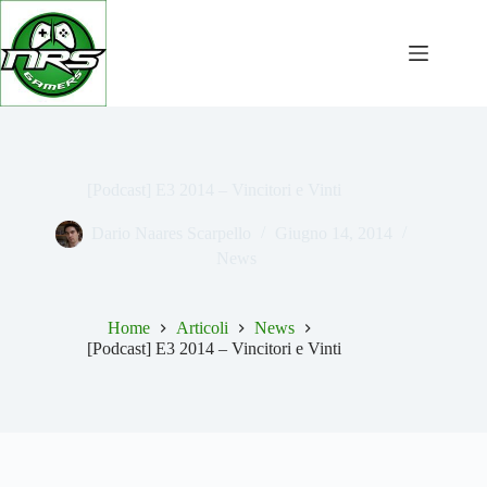
Salta
al
contenuto
[Podcast] E3 2014 – Vincitori e Vinti
Dario Naares Scarpello
Giugno 14, 2014
News
Home
Articoli
News
[Podcast] E3 2014 – Vincitori e Vinti