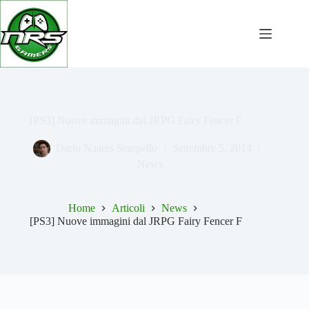
Salta
al
contenuto
[PS3] Nuove immagini dal JRPG Fairy Fencer F
Dario Naares Scarpello
Settembre 5, 2014
News
Home
Articoli
News
[PS3] Nuove immagini dal JRPG Fairy Fencer F