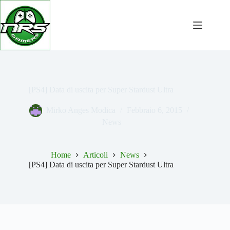
Salta
al
contenuto
[PS4] Data di uscita per Super Stardust Ultra
Mirko Anges Modica
Febbraio 6, 2015
News
Home
Articoli
News
[PS4] Data di uscita per Super Stardust Ultra