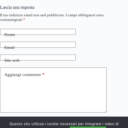
Lascia una risposta
Il tuo indirizzo email non sarà pubblicato.
I campi obbligatori sono
contrassegnati
*
Nome
Email
Sito web
Aggiungi commento
*
Questo sito utilizza i cookie necessari per integrare i video di
Invia commento