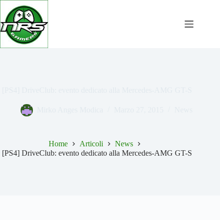
Salta
al
contenuto
[PS4] DriveClub: evento dedicato alla Mercedes-AMG GT-S
Mirko Anges Modica
Marzo 27, 2015
News
Home
Articoli
News
[PS4] DriveClub: evento dedicato alla Mercedes-AMG GT-S