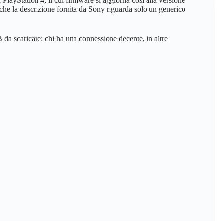
PlayStation 4, il cui firmware si aggiorna così alla versione
che la descrizione fornita da Sony riguarda solo un generico
B da scaricare: chi ha una connessione decente, in altre