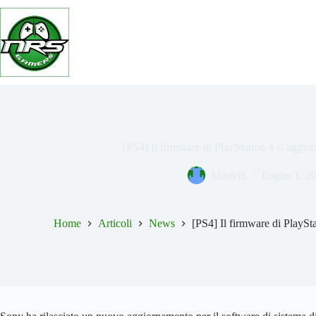
Salta
al
contenuto
[PS4] Il firmware di PlayStation 4 si aggior
Mastelli
Luglio 1, 2
Home
Articoli
News
[PS4] Il firmware di PlaySta