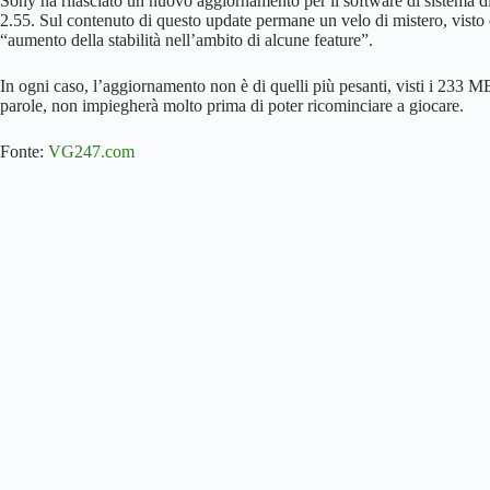
Sony ha rilasciato un nuovo aggiornamento per il software di sistema di 
2.55. Sul contenuto di questo update permane un velo di mistero, visto 
“aumento della stabilità nell’ambito di alcune feature”.
In ogni caso, l’aggiornamento non è di quelli più pesanti, visti i 233 M
parole, non impiegherà molto prima di poter ricominciare a giocare.
Fonte:
VG247.com