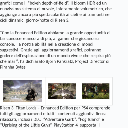
grafici come il “bokeh depth-of-field”, il bloom HDR ed un
nuovissimo sistema di nuvole, interamente volumetrico, che
aggiunge ancora più spettacolarità ai cieli e ai tramonti nei
cicli dinamici giorno/notte di Risen 3.
“Con la Enhanced Edition abbiamo la grande opportunità di
far conoscere ancora di più, ai gamer che giocano su
console, la nostra abilità nella creazione di mondi
suggestivi. Grazie agli aggiornamenti grafici, potranno
godere dell’esplorazione di un mondo vivo e che respira più
che mai “, ha dichiarato Björn Pankratz, Project Director di
Piranha Bytes.
Risen 3: Titan Lords – Enhanced Edition per PS4 comprende
tutti gli aggiornamenti e tutti i contenuti aggiuntivi finora
rilasciati, inclusi i DLC “Adventure Garb”, “Fog Island” e
“Uprising of the Little Guys”. PlayStation 4 supporta il