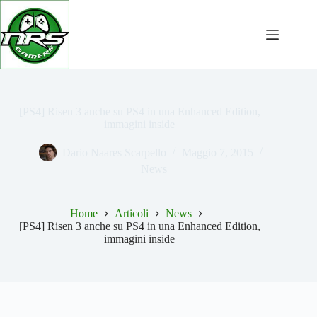
Salta
al
contenuto
[PS4] Risen 3 anche su PS4 in una Enhanced Edition,
immagini inside
Dario Naares Scarpello
Maggio 7, 2015
News
Home
Articoli
News
[PS4] Risen 3 anche su PS4 in una Enhanced Edition,
immagini inside