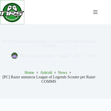
Salta
al
contenuto
[PC] Razer annuncia League of Legends Scouter per Razer
COMMS
Mirko Anges Modica
Luglio 7, 2015
News
Home
Articoli
News
[PC] Razer annuncia League of Legends Scouter per Razer
COMMS