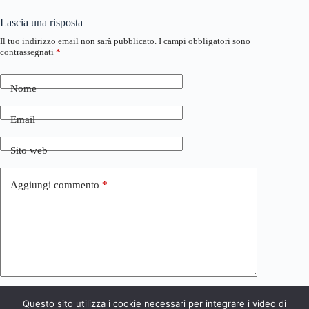
Lascia una risposta
Il tuo indirizzo email non sarà pubblicato.
I campi obbligatori sono
contrassegnati
*
Nome
Email
Sito web
Aggiungi commento
*
Questo sito utilizza i cookie necessari per integrare i video di
Invia commento