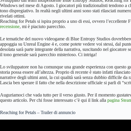
Sviluppato dal team indipendente Blue Entropy Studios, Reaching for P
Windows nel mese di Agosto. I giocatori più tradizionalisti tendono a
tono dispregiativo. In realtà negli ultimi anni sono stati rilasciati nume
rivelati ottimi.
Reaching for Petals si ispira proprio a uno di essi, ovvero l’eccellente
recensione
, mi è piaciuto parecchio.
Le tematiche del nuovo videogame di Blue Entropy Studios dovrebbero v
appoggia su Unreal Engine 4 e, come potete vedere voi stessi, dal punto
desolata sarà parte integrante della narrativa, suscitando nel giocatore 
il tono generale sarà parecchio misterioso. Ci intriga!
Lo sviluppatore non ha comunque una grande esperienza con questo gene
storia possa essere all’altezza. Proprio di recente è stato infatti rilasciat
narrative degli ultimi anni, la cui qualità sarà senza dubbio difficile da 
Lascia ben sperare il fatto che nella descrizione ufficiale si parli di “scri
Auguriamoci che vada tutto per il verso giusto. Per il momento gustatevi 
questo articolo. Per chi fosse interessato c’è qui il link alla
pagina Stea
Reaching for Petals – Trailer di annuncio