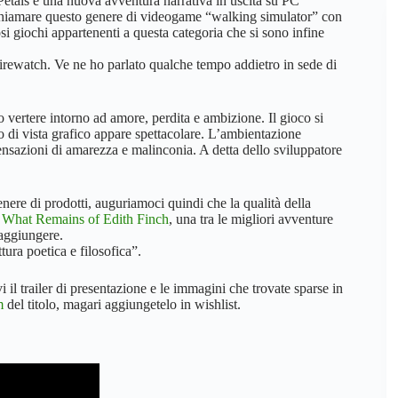
etals è una nuova avventura narrativa in uscita su PC
 chiamare questo genere di videogame “walking simulator” con
rosi giochi appartenenti a questa categoria che si sono infine
 Firewatch. Ve ne ho parlato qualche tempo addietro in sede di
ertere intorno ad amore, perdita e ambizione. Il gioco si
 di vista grafico appare spettacolare. L’ambientazione
sensazioni di amarezza e malinconia. A detta dello sviluppatore
re di prodotti, auguriamoci quindi che la qualità della
o
What Remains of Edith Finch
, una tra le migliori avventure
raggiungere.
ttura poetica e filosofica”.
il trailer di presentazione e le immagini che trovate sparse in
m
del titolo, magari aggiungetelo in wishlist.