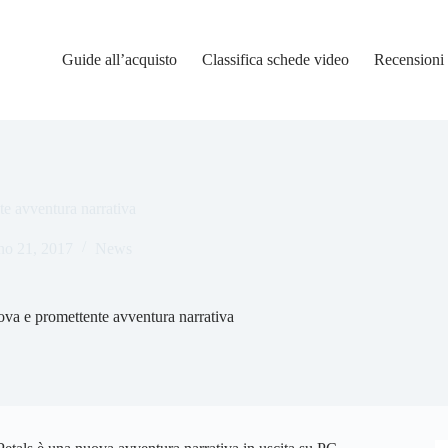
Guide all’acquisto
Classifica schede video
Recensioni
te avventura narrativa
no 21, 2017
News
ova e promettente avventura narrativa