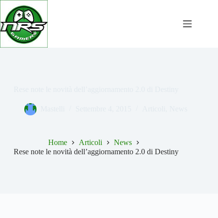
Salta
al
contenuto
Rese note le novità dell’aggiornamento 2.0 di Destiny
Mastelli
Settembre 4, 2015
Articoli
,
News
Home
Articoli
News
Rese note le novità dell’aggiornamento 2.0 di Destiny