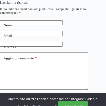
Lascia una risposta
Il tuo indirizzo email non sarà pubblicato.
I campi obbligatori sono
contrassegnati
*
Nome
Email
Sito web
Aggiungi commento
*
Questo sito utilizza i cookie necessari per integrare i video di
Invia commento