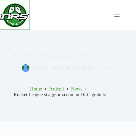
Salta
al
contenuto
Rocket League si aggiorna con un DLC gratuito
Mastelli
Novembre 10, 2015
News
Home
Articoli
News
Rocket League si aggiorna con un DLC gratuito