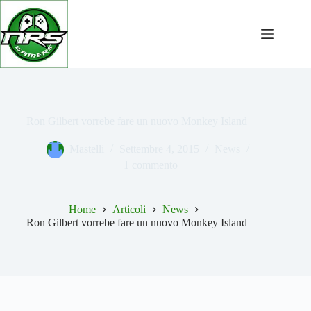
Salta
al
contenuto
Ron Gilbert vorrebe fare un nuovo Monkey Island
Mastelli
Settembre 4, 2015
News
1 commento
Home
Articoli
News
Ron Gilbert vorrebe fare un nuovo Monkey Island