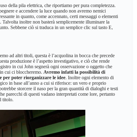
uso della pila elettrica, che riportiamo per pura completezza.
 spegnere e accendere la luce quando non avremo nemici
ressante in quanto, come accennato, certi messaggi o elementi
a. Talvolta inoltre non basterà semplicemente illuminare la
unto. Sebbene ciò si traduca in un semplice clic sul tasto E,
o ad altri titoli, questa è l’acquolina in bocca che precede
esta produzione è l’aspetto investigativo, e ciò che rende
registro in cui John segnerà ogni osservazione o oggetto che
 in cui ci bloccheremo.
Avremo infatti la possibilità di
e per poter riorganizzare le idee
. Inoltre ogni elemento di
gico in base all’anno a cui si riferisce: un vero e proprio
trebbe storcere il naso per la gran quantità di dialoghi e testi
he parecchi di questi vadano interpretati come lore, pertanto
 titolo.