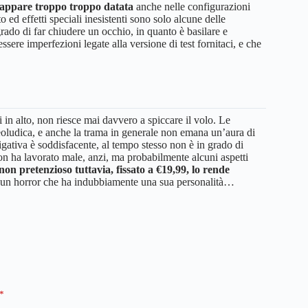
he appare troppo troppo datata
anche nelle configurazioni
o ed effetti speciali inesistenti sono solo alcune delle
ado di far chiudere un occhio, in quanto è basilare e
re imperfezioni legate alla versione di test fornitaci, e che
in alto, non riesce mai davvero a spiccare il volo. Le
eoludica, e anche la trama in generale non emana un’aura di
igativa è soddisfacente, al tempo stesso non è in grado di
on ha lavorato male, anzi, ma probabilmente alcuni aspetti
non pretenzioso tuttavia, fissato a €19,99, lo rende
e un horror che ha indubbiamente una sua personalità…
*