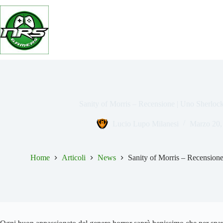
Salta
al
contenuto
Sanity of Morris – Recensione | Uno Sherloc
Lucio Lupo Milanesi
Marzo 20,
Home
Articoli
News
Sanity of Morris – Recension