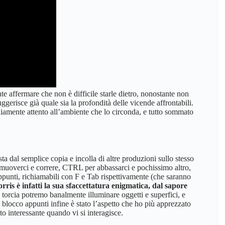
 affermare che non è difficile starle dietro, nonostante non
uggerisce già quale sia la profondità delle vicende affrontabili.
diamente attento all’ambiente che lo circonda, e tutto sommato
a dal semplice copia e incolla di altre produzioni sullo stesso
 muoverci e correre, CTRL per abbassarci e pochissimo altro,
appunti, richiamabili con F e Tab rispettivamente (che saranno
rris è infatti la sua sfaccettatura enigmatica, dal sapore
a torcia potremo banalmente illuminare oggetti e superfici, e
Il blocco appunti infine è stato l’aspetto che ho più apprezzato
 interessante quando vi si interagisce.