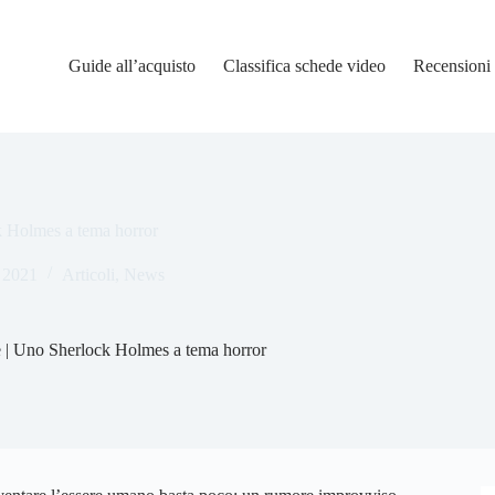
Guide all’acquisto
Classifica schede video
Recensioni
k Holmes a tema horror
 2021
Articoli
,
News
e | Uno Sherlock Holmes a tema horror