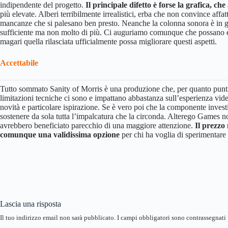
indipendente del progetto.
Il principale difetto è forse la grafica, c
più elevate. Alberi terribilmente irrealistici, erba che non convince affatt
mancanze che si palesano ben presto. Neanche la colonna sonora è in gr
sufficiente ma non molto di più. Ci auguriamo comunque che possano esse
magari quella rilasciata ufficialmente possa migliorare questi aspetti.
Accettabile
Tutto sommato Sanity of Morris è una produzione che, per quanto punti 
limitazioni tecniche ci sono e impattano abbastanza sull’esperienza vid
novità e particolare ispirazione. Se è vero poi che la componente invest
sostenere da sola tutta l’impalcatura che la circonda. Alterego Games n
avrebbero beneficiato parecchio di una maggiore attenzione.
Il prezzo 
comunque una validissima opzione
per chi ha voglia di sperimentar
Lascia una risposta
Il tuo indirizzo email non sarà pubblicato.
I campi obbligatori sono contrassegnati