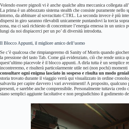
Volendo essere pignoli vi è anche qualche altra meccanica collegata all’
La prima è un abbozzato sistema stealth che consiste puramente nello
intorno, da abbinare al sovracitato CTRL. La seconda invece è più inte
dispersi in giro saranno rilevabili unicamente puntandovi la torcia sopr
zona, ma ci sarà richiesto di concentrare l’energia emessa in un unico p
lungi da noi dispiacerci per un po’ di diversità introdotta.
Il Blocco Appunti, il migliore amico dell’uomo
Se c’è qualcosa che rimpiangeremo di Sanity of Morris quando giocherem
la pressione del tasto Tab. Come già evidenziato, ciò che rende unica qu
quest’ultimo piacevole è il blocco appunti. A dirla tutta è un semplice 
incontreremo, e risulterà particolarmente utile nei (non pochi) momenti
consultare ogni enigma lasciato in sospeso e risulta un modo genial
storia trovato durante il viaggio verrà qui visualizzato in ordine cronolo
salvavita per capire davvero i vari avvenimenti! A proposito, qualcuno po
presenti, e sarebbe anche comprensibile. Personalmente tuttavia credo c
siano semplici aggiunte facoltative e non pregiudichino il godimento del