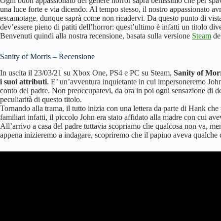
Ogni buon appassionato del genere horror saprà benissimo che per spa
una luce forte e via dicendo. Al tempo stesso, il nostro appassionato a
escamotage, dunque saprà come non ricadervi. Da questo punto di vista 
dev’essere pieno di patiti dell’horror: quest’ultimo è infatti un titolo d
Benvenuti quindi alla nostra recensione, basata sulla versione
Steam
de
Sanity of Morris – Recensione
In uscita il 23/03/21 su Xbox One, PS4 e PC su Steam,
Sanity of Morr
i suoi attributi
. E’ un’avventura inquietante in cui impersoneremo Johnat
conto del padre. Non preoccupatevi, da ora in poi ogni sensazione di dej
peculiarità di questo titolo.
Tornando alla trama, il tutto inizia con una lettera da parte di Hank che 
familiari infatti, il piccolo John era stato affidato alla madre con cui 
All’arrivo a casa del padre tuttavia scopriamo che qualcosa non va, mentr
appena inizieremo a indagare, scopriremo che il papino aveva qualche