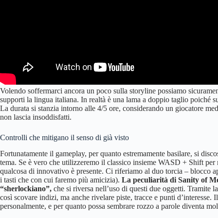
Volendo soffermarci ancora un poco sulla storyline possiamo sicuramente
supporti la lingua italiana. In realtà è una lama a doppio taglio poiché s
La durata si stanzia intorno alle 4/5 ore, considerando un giocatore me
non lascia insoddisfatti.
Controlli che mitigano il senso di già visto
Fortunatamente il gameplay, per quanto estremamente basilare, si discost
tema. Se è vero che utilizzeremo il classico insieme WASD + Shift per
qualcosa di innovativo è presente. Ci riferiamo al duo torcia – blocco 
i tasti che con cui faremo più amicizia).
La peculiarità di Sanity of Mo
“sherlockiano”,
che si riversa nell’uso di questi due oggetti. Tramite l
così scovare indizi, ma anche rivelare piste, tracce e punti d’interesse. 
personalmente, e per quanto possa sembrare rozzo a parole diventa molto