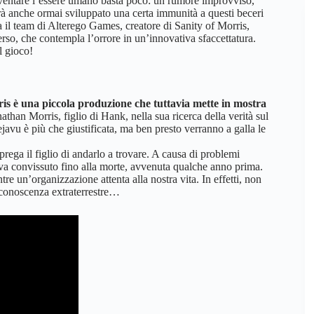
ventare l’essere umano basta poco: un rumore improvviso,
vrà anche ormai sviluppato una certa immunità a questi beceri
il team di Alterego Games, creatore di Sanity of Morris,
iverso, che contempla l’orrore in un’innovativa sfaccettatura.
l gioco!
is è una piccola produzione che tuttavia mette in mostra
han Morris, figlio di Hank, nella sua ricerca della verità sul
avu è più che giustificata, ma ben presto verranno a galla le
prega il figlio di andarlo a trovare. A causa di problemi
aveva convissuto fino alla morte, avvenuta qualche anno prima.
e un’organizzazione attenta alla nostra vita. In effetti, non
 conoscenza extraterrestre…