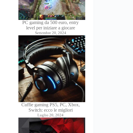
PC gaming da 500 euro, entry
level per iniziare a giocare
Settembre 20, 2024
Cuffie gaming PS5, PC, Xbox,
Switch: ecco le migliori
Luglio 20, 2024