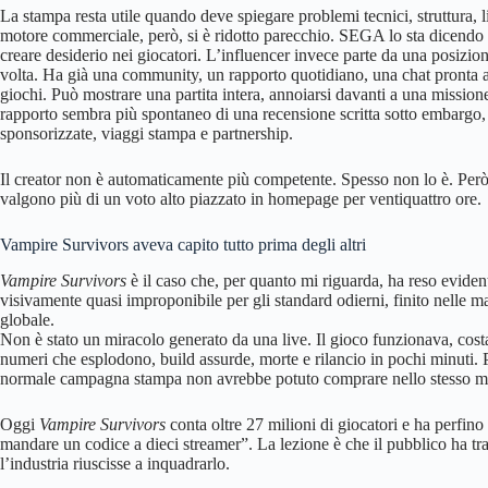
La stampa resta utile quando deve spiegare problemi tecnici, struttura, l
motore commerciale, però, si è ridotto parecchio. SEGA lo sta dicendo
creare desiderio nei giocatori. L’influencer invece parte da una posizi
volta. Ha già una community, un rapporto quotidiano, una chat pronta a
giochi. Può mostrare una partita intera, annoiarsi davanti a una missione
rapporto sembra più spontaneo di una recensione scritta sotto embargo,
sponsorizzate, viaggi stampa e partnership.
Il creator non è automaticamente più competente. Spesso non lo è. Però 
valgono più di un voto alto piazzato in homepage per ventiquattro ore.
Vampire Survivors aveva capito tutto prima degli altri
Vampire Survivors
è il caso che, per quanto mi riguarda, ha reso evide
visivamente quasi improponibile per gli standard odierni, finito nelle 
globale.
Non è stato un miracolo generato da una live. Il gioco funzionava, cos
numeri che esplodono, build assurde, morte e rilancio in pochi minuti. P
normale campagna stampa non avrebbe potuto comprare nello stesso 
Oggi
Vampire Survivors
conta oltre 27 milioni di giocatori e ha perfin
mandare un codice a dieci streamer”. La lezione è che il pubblico ha t
l’industria riuscisse a inquadrarlo.