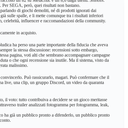
 raccolto un 82 su Metacritic e un 8,6 dagli utenti.
Shinobi:
. Per SEGA, però, quei risultati non bastano.
arlando di giochi demoliti, né di prodotti ignorati dai
à sulle spalle, e li mette comunque tra i risultati inferiori
om, celebrità, influencer e raccomandazioni della community.
ticamente in acquisto.
oludica ha perso una parte importante della fiducia che aveva
 sempre la stessa discussione: recensioni sotto embargo,
lla stessa pagina, voti alti che sembrano accompagnare campagne
duta o che ogni recensione sia inutile. Ma il sistema, visto da
erata malissimo.
convincerlo. Può rassicurarlo, magari. Può confermare che il
una live, una clip, un gruppo Discord, un video da quaranta
ito, il voto: tutto contribuiva a decidere se un gioco meritasse
attraverso trailer analizzati fotogramma per fotogramma, leak,
oco ha già un pubblico pronto a difenderlo, un pubblico pronto
sconto.