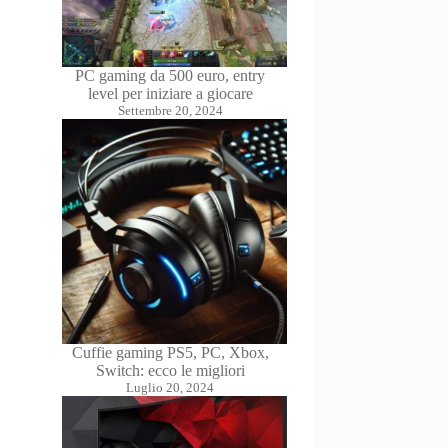
PC gaming da 500 euro, entry
level per iniziare a giocare
Settembre 20, 2024
Cuffie gaming PS5, PC, Xbox,
Switch: ecco le migliori
Luglio 20, 2024