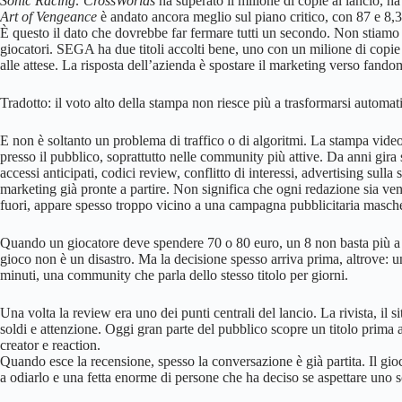
Sonic Racing: CrossWorlds
ha superato il milione di copie al lancio, ha
Art of Vengeance
è andato ancora meglio sul piano critico, con 87 e 8,3
È questo il dato che dovrebbe far fermare tutti un secondo. Non stiamo p
giocatori. SEGA ha due titoli accolti bene, uno con un milione di copie gi
alle attese. La risposta dell’azienda è spostare il marketing verso fand
Tradotto: il voto alto della stampa non riesce più a trasformarsi automa
E non è soltanto un problema di traffico o di algoritmi. La stampa vide
presso il pubblico, soprattutto nelle community più attive. Da anni gira
accessi anticipati, codici review, conflitto di interessi, advertising su
marketing già pronte a partire. Non significa che ogni redazione sia ven
fuori, appare spesso troppo vicino a una campagna pubblicitaria masch
Quando un giocatore deve spendere 70 o 80 euro, un 8 non basta più a 
gioco non è un disastro. Ma la decisione spesso arriva prima, altrove: 
minuti, una community che parla dello stesso titolo per giorni.
Una volta la review era uno dei punti centrali del lancio. La rivista, il s
soldi e attenzione. Oggi gran parte del pubblico scopre un titolo prima 
creator e reaction.
Quando esce la recensione, spesso la conversazione è già partita. Il gi
a odiarlo e una fetta enorme di persone che ha deciso se aspettare uno 