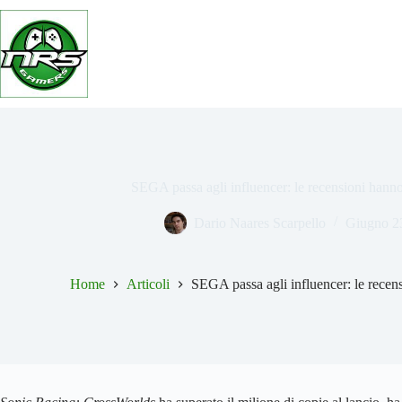
Salta
al
contenuto
SEGA passa agli influencer: le recensioni hanno
Dario Naares Scarpello
Giugno 2
Home
Articoli
SEGA passa agli influencer: le recen