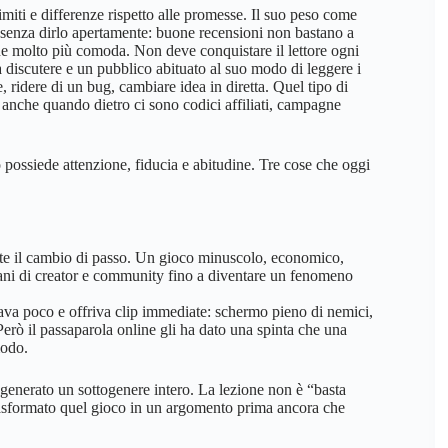
imiti e differenze rispetto alle promesse. Il suo peso come
 senza dirlo apertamente: buone recensioni non bastano a
one molto più comoda. Non deve conquistare il lettore ogni
 discutere e un pubblico abituato al suo modo di leggere i
, ridere di un bug, cambiare idea in diretta. Quel tipo di
 anche quando dietro ci sono codici affiliati, campagne
possiede attenzione, fiducia e abitudine. Tre cose che oggi
nte il cambio di passo. Un gioco minuscolo, economico,
mani di creator e community fino a diventare un fenomeno
tava poco e offriva clip immediate: schermo pieno di nemici,
erò il passaparola online gli ha dato una spinta che una
modo.
o generato un sottogenere intero. La lezione non è “basta
rasformato quel gioco in un argomento prima ancora che