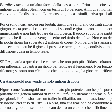
Paralives
racconta un’altra faccia della stessa storia. Prima di uscire 
milione di wishlist Steam con un team di 15 persone. Anni di aggiornam
coinvolto nelle discussioni. La recensione, in casi simili, arriva quasi al
Poi ci sono i casi ancora più brutali, quelli che sembrano costruiti attor
giugno, costa poco, si capisce in dieci secondi e gira attorno a una mecc
mimetizzarti e non farti trovare da chi ti cerca. Il gioco supporta le part
persino che il suo nome venga inserito nel titolo delle live. Non è un de
In pochi giorni ha superato i 2 milioni di copie. Non perché la stampa
and seek, ma perché il gioco si presta a essere guardato, condiviso, imi
diffusione quasi in tempo reale.
SEGA guarda a questi casi e capisce che non può più affidarsi soltanto al
più influencer davanti a un gioco per replicare il fenomeno. Non funzi
riflettore; se sotto non c’è niente che il pubblico voglia giocare, il riflett
Un Asmongold non vende da solo milioni di copie
Figure come Asmongold mostrano il lato più potente e anche più sporc
pulsante che genera milioni di vendite. Però uno streamer enorme può d
per giorni. Può trasformare un trailer in dibattito, una dichiarazione in
desiderio. Nel caso di
Take Us North
, una sua reazione ha contribuito a
attorno al gioco, trascinando il team dentro un ciclone che difficilmente