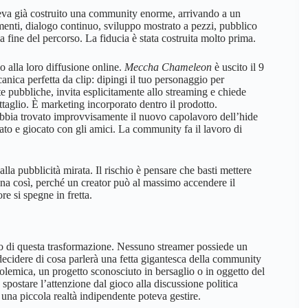
aveva già costruito una community enorme, arrivando a un
enti, dialogo continuo, sviluppo mostrato a pezzi, pubblico
la fine del percorso. La fiducia è stata costruita molto prima.
no alla loro diffusione online.
Meccha Chameleon
è uscito il 9
anica perfetta da clip: dipingi il tuo personaggio per
ite pubbliche, invita esplicitamente allo streaming e chiede
ttaglio. È marketing incorporato dentro il prodotto.
 abbia trovato improvvisamente il nuovo capolavoro dell’hide
tato e giocato con gli amici. La community fa il lavoro di
la pubblicità mirata. Il rischio è pensare che basti mettere
ona così, perché un creator può al massimo accendere il
ore si spegne in fretta.
o di questa trasformazione. Nessuno streamer possiede un
ecidere di cosa parlerà una fetta gigantesca della community
 polemica, un progetto sconosciuto in bersaglio o in oggetto del
 spostare l’attenzione dal gioco alla discussione politica
 una piccola realtà indipendente poteva gestire.