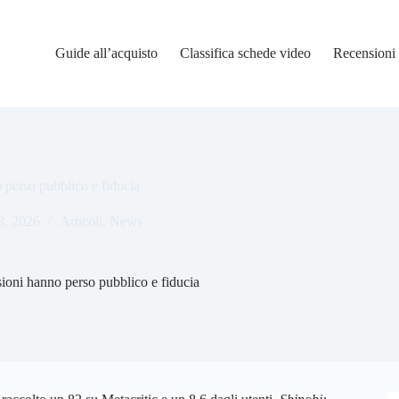
Guide all’acquisto
Classifica schede video
Recensioni
 perso pubblico e fiducia
3, 2026
Articoli
,
News
sioni hanno perso pubblico e fiducia