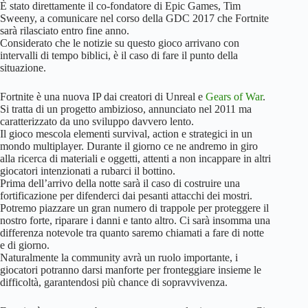
È stato direttamente il co-fondatore di Epic Games, Tim
Sweeny, a comunicare nel corso della GDC 2017 che Fortnite
sarà rilasciato entro fine anno.
Considerato che le notizie su questo gioco arrivano con
intervalli di tempo biblici, è il caso di fare il punto della
situazione.
Fortnite è una nuova IP dai creatori di Unreal e
Gears of War
.
Si tratta di un progetto ambizioso, annunciato nel 2011 ma
caratterizzato da uno sviluppo davvero lento.
Il gioco mescola elementi survival, action e strategici in un
mondo multiplayer. Durante il giorno ce ne andremo in giro
alla ricerca di materiali e oggetti, attenti a non incappare in altri
giocatori intenzionati a rubarci il bottino.
Prima dell’arrivo della notte sarà il caso di costruire una
fortificazione per difenderci dai pesanti attacchi dei mostri.
Potremo piazzare un gran numero di trappole per proteggere il
nostro forte, riparare i danni e tanto altro. Ci sarà insomma una
differenza notevole tra quanto saremo chiamati a fare di notte
e di giorno.
Naturalmente la community avrà un ruolo importante, i
giocatori potranno darsi manforte per fronteggiare insieme le
difficoltà, garantendosi più chance di sopravvivenza.