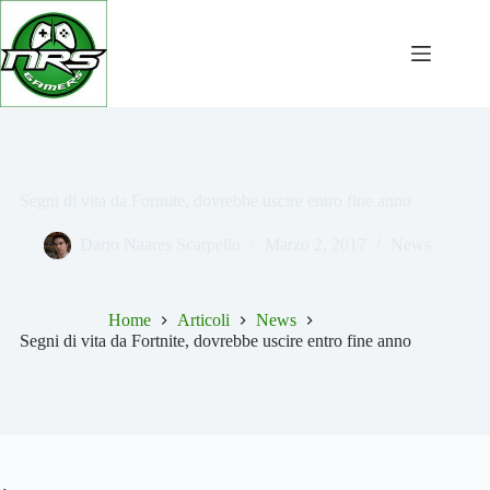
Salta
al
contenuto
Segni di vita da Fortnite, dovrebbe uscire entro fine anno
Dario Naares Scarpello
Marzo 2, 2017
News
Home
Articoli
News
Segni di vita da Fortnite, dovrebbe uscire entro fine anno