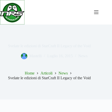
Salta
al
contenuto
Svelate le edizioni di StarCraft II Legacy of the Void
Mastelli
Luglio 16, 2015
News
Home
Articoli
News
Svelate le edizioni di StarCraft II Legacy of the Void