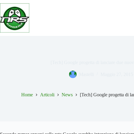
Salta
al
contenuto
[Tech] Google progetta di lanciare due nu
Mastelli
Maggio 27, 2015
Home
Articoli
News
[Tech] Google progetta di l