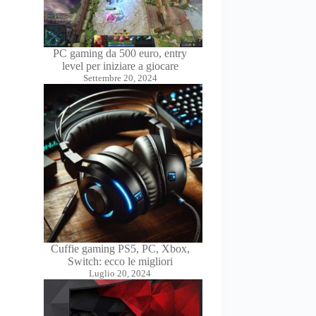
PC gaming da 500 euro, entry
level per iniziare a giocare
Settembre 20, 2024
Cuffie gaming PS5, PC, Xbox,
Switch: ecco le migliori
Luglio 20, 2024