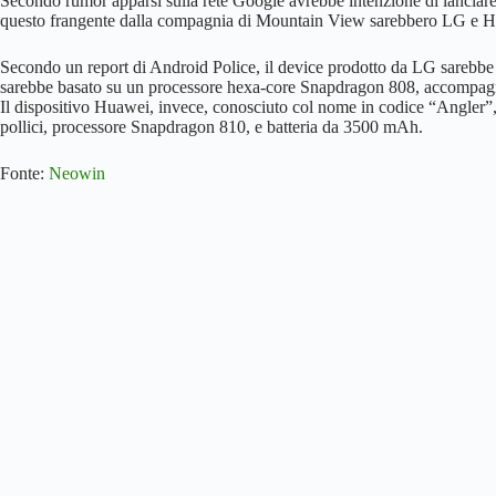
Secondo rumor apparsi sulla rete Google avrebbe intenzione di lanciare 
questo frangente dalla compagnia di Mountain View sarebbero LG e 
Secondo un report di Android Police, il device prodotto da LG sarebbe
sarebbe basato su un processore hexa-core Snapdragon 808, accompagn
Il dispositivo Huawei, invece, conosciuto col nome in codice “Angler”,
pollici, processore Snapdragon 810, e batteria da 3500 mAh.
Fonte:
Neowin