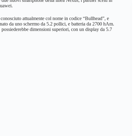
due nuovi smartphone della linea Nexus; i partner scelti in
Huawei.
 conosciuto attualmente col nome in codice “Bullhead”, e
ato da uno schermo da 5.2 pollici, e batteria da 2700 hAm.
 possiederebbe dimensioni superiori, con un display da 5.7