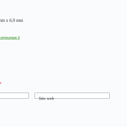
 mm x 6,9 mm
comeurope.it
*
Sito web