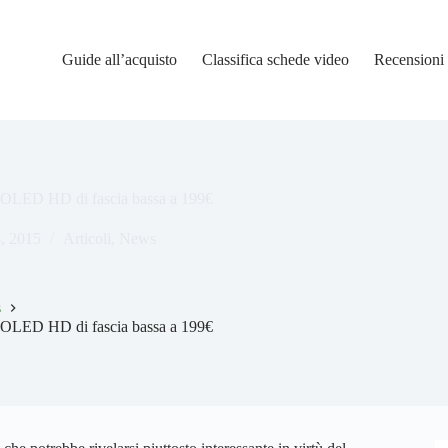
Guide all’acquisto
Classifica schede video
Recensioni
LED HD di fascia bassa a 199€
3, 2015
Articoli
,
News
s
LED HD di fascia bassa a 199€