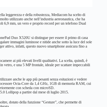
 della leggerezza e della robustezza, Mediacom ha scelto di
molto utilizzato anche nell’industria aereonautica, che ha
soli 6,9 mm, un vero e proprio record per un telefono Dual
 PhonePad Duo X520U si distingue per essere il primo di casa
are immagini luminose e nitide anche sotto la luce del sole
er attivo, infatti, questo nuovo smartphone assicura fino a
mere ai più elevati livelli qualitativi. La scelta, quindi, è
i in vetro, e una 5 MP frontale, ideale per scattare impeccabili
tilizzare anche le app più pesanti senza esitazioni e vedere
rocessore Octa-Core da 1,4 GHz, 1GB di memoria RAM, cui
ulteriormente con scheda con microSD.
5.0 Lollipop a partire dal mese di luglio 2015.
tre, dotato della funzione “Gesture”, che permette di
derata.