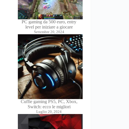
PC gaming da 500 euro, entry
level per iniziare a giocare
Settembre 20, 2024
Cuffie gaming PS5, PC, Xbox,
Switch: ecco le migliori
Luglio 20, 2024