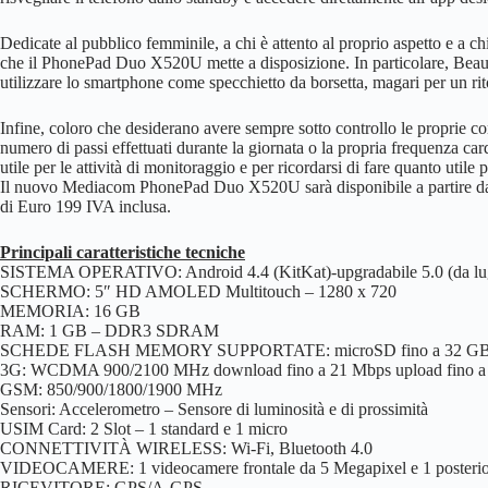
Dedicate al pubblico femminile, a chi è attento al proprio aspetto e a ch
che il PhonePad Duo X520U mette a disposizione. In particolare, Beauty 
utilizzare lo smartphone come specchietto da borsetta, magari per un ri
Infine, coloro che desiderano avere sempre sotto controllo le proprie cond
numero di passi effettuati durante la giornata o la propria frequenza c
utile per le attività di monitoraggio e per ricordarsi di fare quanto utile 
Il nuovo Mediacom PhonePad Duo X520U sarà disponibile a partire da
di Euro 199 IVA inclusa.
Principali caratteristiche tecniche
SISTEMA OPERATIVO: Android 4.4 (KitKat)-upgradabile 5.0 (da lug
SCHERMO: 5″ HD AMOLED Multitouch – 1280 x 720
MEMORIA: 16 GB
RAM: 1 GB – DDR3 SDRAM
SCHEDE FLASH MEMORY SUPPORTATE: microSD fino a 32 G
3G: WCDMA 900/2100 MHz download fino a 21 Mbps upload fino a
GSM: 850/900/1800/1900 MHz
Sensori: Accelerometro – Sensore di luminosità e di prossimità
USIM Card: 2 Slot – 1 standard e 1 micro
CONNETTIVITÀ WIRELESS: Wi-Fi, Bluetooth 4.0
VIDEOCAMERE: 1 videocamere frontale da 5 Megapixel e 1 posterio
RICEVITORE: GPS/A-GPS