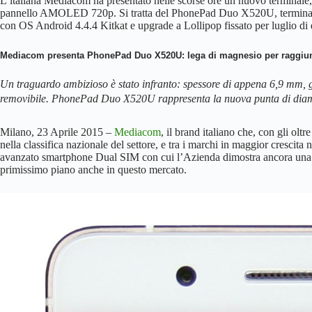
L’italiana Mediacom ha presentato nelle scorse ore un nuovo terminale, c
pannello AMOLED 720p. Si tratta del PhonePad Duo X520U, terminale 
con OS Android 4.4.4 Kitkat e upgrade a Lollipop fissato per luglio di
Mediacom presenta PhonePad Duo X520U: lega di magnesio per raggiu
Un traguardo ambizioso è stato infranto: spessore di appena 6,9 mm, 
removibile. PhonePad Duo X520U rappresenta la nuova punta di diama
Milano, 23 Aprile 2015 –
Mediacom
, il brand italiano che, con gli ol
nella classifica nazionale del settore, e tra i marchi in maggior cresc
avanzato smartphone Dual SIM con cui l’Azienda dimostra ancora una v
primissimo piano anche in questo mercato.