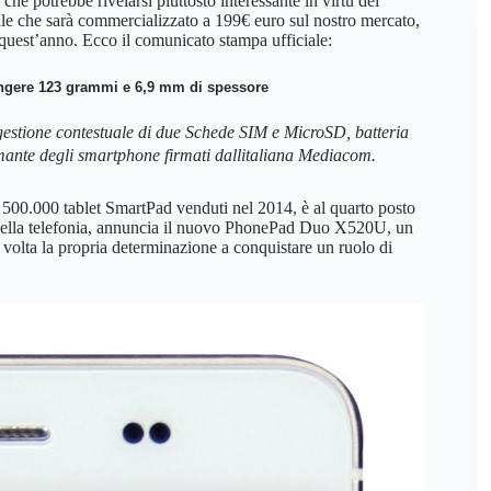
he potrebbe rivelarsi piuttosto interessante in virtù del
che sarà commercializzato a 199€ euro sul nostro mercato,
 quest’anno. Ecco il comunicato stampa ufficiale:
ngere 123 grammi e 6,9 mm di spessore
gestione contestuale di due Schede SIM e MicroSD, batteria
nte degli smartphone firmati dallitaliana Mediacom.
tre 500.000 tablet SmartPad venduti nel 2014, è al quarto posto
ita nella telefonia, annuncia il nuovo PhonePad Duo X520U, un
olta la propria determinazione a conquistare un ruolo di