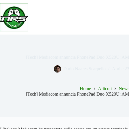
Salta
al
contenuto
[Tech] Mediacom annuncia PhonePad Duo X520U: AMO
Dario Naares Scarpello
Aprile 2
Home
Articoli
New
[Tech] Mediacom annuncia PhonePad Duo X520U: AMO