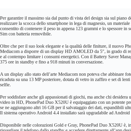
Per garantire il massimo sia dal punto di vista del design sia sul piano
realizzare la scocca dello smartphone in lega di magnesio, un materiale 
consentito di contenere il peso in appena 123 grammi e lo spessore in 
Sim con batteria removibile.
Oltre che per il suo look elegante e la qualità delle finiture, il nuovo
Mediacom a disporre di un display HD AMOLED da 5″, in grado di regal
e al contempo limitare i consumi energetici. Con il Battery Saver Manag
375 ore in standby e fino a 918 minuti in conversazione.
A un display allo stato dell’arte Mediacom non poteva che abbinare fotoca
ricaduta su una 13 MP posteriore, dotata di vetro in zaffiro e set di lent
selfie.
Per soddisfare anche gli appassionati di giochi, ma anche chi desidera u
video in HD, PhonePad Duo X520U è equipaggiato con un potente p
se ne aggiungono altri 16 GB per il salvataggio dei dati, espandibili 
Il sistema operativo Android 4.4 installato sarà upgradabile ad Android 
Disponibile nelle colorazioni Gold e Gray, PhonePad Duo X520U è, inol
risvegliare il telefono dallo standby e accedere direttamente all’app desi