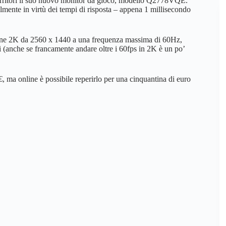
rritori il suo nuovo monitor da gioco, modello Q2778VQE.
almente in virtù dei tempi di risposta – appena 1 millisecondo
zione 2K da 2560 x 1440 a una frequenza massima di 60Hz,
ti (anche se francamente andare oltre i 60fps in 2K è un po’
a online è possibile reperirlo per una cinquantina di euro