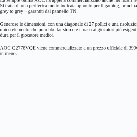
La sempre ottima AOC ha appena commercializzato anche nei nostri te
Si tratta di una periferica molto indicata appunto per il gaming, princip
grey to grey – garantiti dal pannello TN.
Generose le dimensioni, con una diagonale di 27 pollici e una risolu
unico elemento che potrebbe far storcere il naso ai giocatori più esigen
dura per il giocatore medio).
AOC Q2778VQE viene commercializzato a un prezzo ufficiale di 399€, m
in meno.