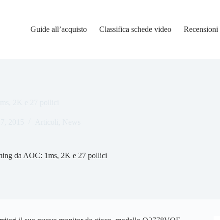
Guide all’acquisto
Classifica schede video
Recensioni
s, 2K e 27 pollici
17, 2015
Articoli
,
News
ing da AOC: 1ms, 2K e 27 pollici