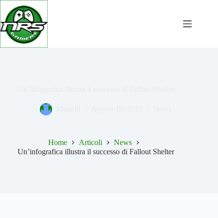
Salta
al
contenuto
Un’infografica illustra il successo di Fallout Shelter
Mastelli
Agosto 19, 2015
News
Home
Articoli
News
Un’infografica illustra il successo di Fallout Shelter