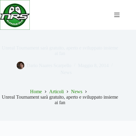
Salta
al
contenuto
Unreal Tournament sarà gratuito, aperto e sviluppato insieme
ai fan
Dario Naares Scarpello
Maggio 8, 2014
News
Home
Articoli
News
Unreal Tournament sarà gratuito, aperto e sviluppato insieme
ai fan