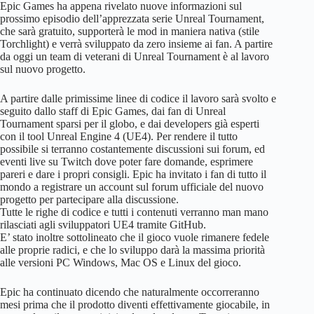
Epic Games ha appena rivelato nuove informazioni sul
prossimo episodio dell’apprezzata serie Unreal Tournament,
che sarà gratuito, supporterà le mod in maniera nativa (stile
Torchlight) e verrà sviluppato da zero insieme ai fan. A partire
da oggi un team di veterani di Unreal Tournament è al lavoro
sul nuovo progetto.
A partire dalle primissime linee di codice il lavoro sarà svolto e
seguito dallo staff di Epic Games, dai fan di Unreal
Tournament sparsi per il globo, e dai developers già esperti
con il tool Unreal Engine 4 (UE4). Per rendere il tutto
possibile si terranno costantemente discussioni sui forum, ed
eventi live su Twitch dove poter fare domande, esprimere
pareri e dare i propri consigli. Epic ha invitato i fan di tutto il
mondo a registrare un account sul forum ufficiale del nuovo
progetto per partecipare alla discussione.
Tutte le righe di codice e tutti i contenuti verranno man mano
rilasciati agli sviluppatori UE4 tramite GitHub.
E’ stato inoltre sottolineato che il gioco vuole rimanere fedele
alle proprie radici, e che lo sviluppo darà la massima priorità
alle versioni PC Windows, Mac OS e Linux del gioco.
Epic ha continuato dicendo che naturalmente occorreranno
mesi prima che il prodotto diventi effettivamente giocabile, in