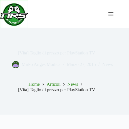
Salta
al
contenuto
[Vita] Taglio di prezzo per PlayStation TV
Mirko Anges Modica
Marzo 27, 2015
News
Home
Articoli
News
[Vita] Taglio di prezzo per PlayStation TV