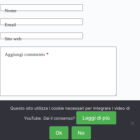
Nome
Email
Sito web
Aggiungi commento
*
Questo sito utilizza i cookie necessari per integrare i video di
Invia commento
Leggi di più
YouTube. Dai il consenso?
Ok
No