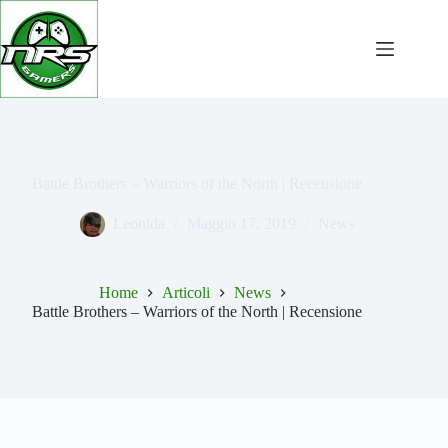
Salta
al
contenuto
Battle Brothers – Warriors of the North | Recensione
Leonida
Maggio 17, 2019
News
Home
Articoli
News
Battle Brothers – Warriors of the North | Recensione