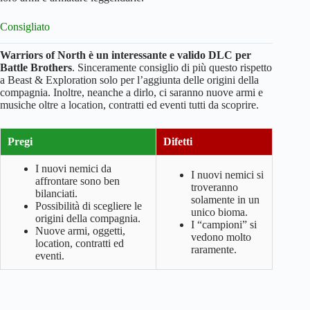
Consigliato
Warriors of North è un interessante e valido DLC per
Battle Brothers
. Sinceramente consiglio di più questo rispetto
a Beast & Exploration solo per l’aggiunta delle origini della
compagnia. Inoltre, neanche a dirlo, ci saranno nuove armi e
musiche oltre a location, contratti ed eventi tutti da scoprire.
Pregi
Difetti
I nuovi nemici da
I nuovi nemici si
affrontare sono ben
troveranno
bilanciati.
solamente in un
Possibilità di scegliere le
unico bioma.
origini della compagnia.
I “campioni” si
Nuove armi, oggetti,
vedono molto
location, contratti ed
raramente.
eventi.