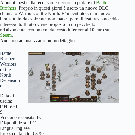
A pochi mesi dalla recensione rieccoci a parlare di
Battle
Brothers
. Proprio in questi giorni è uscito un nuovo DLC,
chiamato Warriors of the North. E’ incentrato su un nuovo
bioma tutto da esplorare, non manca però di features parecchio
interessanti. Il tutto viene proposto in un pacchetto
relativamente economico, dal costo inferiore ai 10 euro su
Steam
.
Andiamo ad analizzarlo più in dettaglio.
Battle
Brothers –
Warriors
of the
North |
Recension
e
Data di
uscita:
09/05/201
9
Versione recensita: PC
Disponibile su: PC
Lingua: Inglese
Prezzo di lancio: €8.99