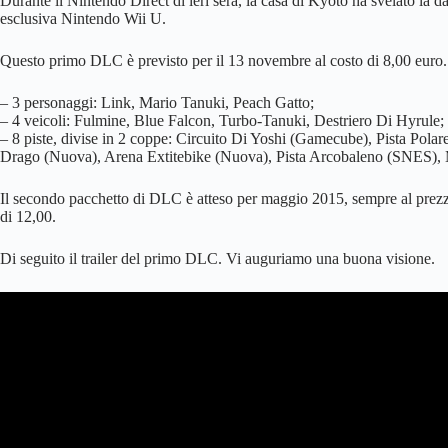
Durante il Nintendo Direct di ieri sera, la casa di Kyoto ha svelato la 
esclusiva Nintendo Wii U.
Questo primo DLC è previsto per il 13 novembre al costo di 8,00 euro.
– 3 personaggi: Link, Mario Tanuki, Peach Gatto;
– 4 veicoli: Fulmine, Blue Falcon, Turbo-Tanuki, Destriero Di Hyrule;
– 8 piste, divise in 2 coppe: Circuito Di Yoshi (Gamecube), Pista Pol
Drago (Nuova), Arena Extitebike (Nuova), Pista Arcobaleno (SNES), 
Il secondo pacchetto di DLC è atteso per maggio 2015, sempre al prezz
di 12,00.
Di seguito il trailer del primo DLC. Vi auguriamo una buona visione.