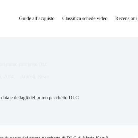
Guide all’acquisto
Classifica schede video
Recensioni
i del primo pacchetto DLC
, 2014
Articoli
,
News
 data e dettagli del primo pacchetto DLC