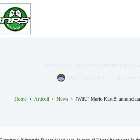
Salta
al
contenuto
[WiiU] Mario Kart 8: annunciata data e dettagl
Mirko Anges Modica
Novembre 6
Home
Articoli
News
[WiiU] Mario Kart 8: annunciata