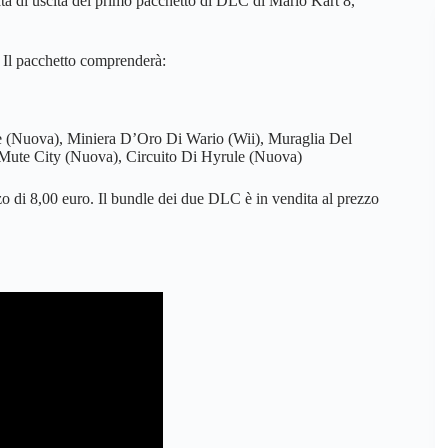
data di uscita del primo pacchetto di DLC di Mario Kart 8,
 Il pacchetto comprenderà:
are (Nuova), Miniera D’Oro Di Wario (Wii), Muraglia Del
Mute City (Nuova), Circuito Di Hyrule (Nuova)
o di 8,00 euro. Il bundle dei due DLC è in vendita al prezzo