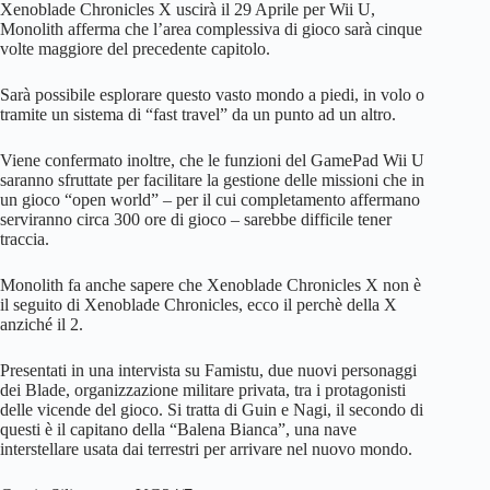
Xenoblade Chronicles X uscirà il 29 Aprile per Wii U,
Monolith afferma che l’area complessiva di gioco sarà cinque
volte maggiore del precedente capitolo.
Sarà possibile esplorare questo vasto mondo a piedi, in volo o
tramite un sistema di “fast travel” da un punto ad un altro.
Viene confermato inoltre, che le funzioni del GamePad Wii U
saranno sfruttate per facilitare la gestione delle missioni che in
un gioco “open world” – per il cui completamento affermano
serviranno circa 300 ore di gioco – sarebbe difficile tener
traccia.
Monolith fa anche sapere che Xenoblade Chronicles X non è
il seguito di Xenoblade Chronicles, ecco il perchè della X
anziché il 2.
Presentati in una intervista su Famistu, due nuovi personaggi
dei Blade, organizzazione militare privata, tra i protagonisti
delle vicende del gioco. Si tratta di Guin e Nagi, il secondo di
questi è il capitano della “Balena Bianca”, una nave
interstellare usata dai terrestri per arrivare nel nuovo mondo.