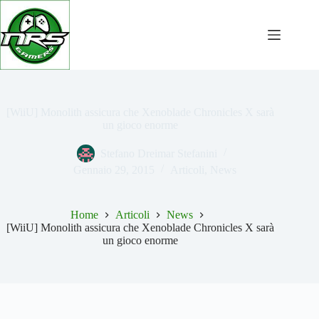
Salta
al
contenuto
[WiiU] Monolith assicura che Xenoblade Chronicles X sarà
un gioco enorme
Stefano Dreimar Stefanini
Gennaio 29, 2015
Articoli
,
News
Home
Articoli
News
[WiiU] Monolith assicura che Xenoblade Chronicles X sarà
un gioco enorme