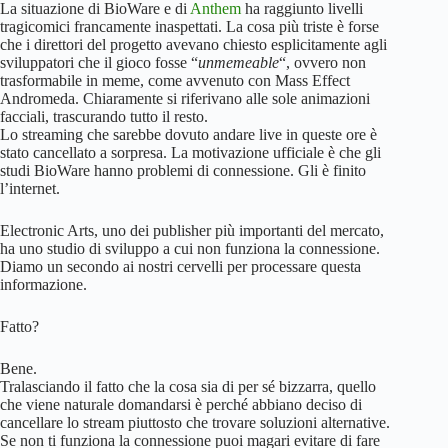
La situazione di BioWare e di
Anthem
ha raggiunto livelli
tragicomici francamente inaspettati. La cosa più triste è forse
che i direttori del progetto avevano chiesto esplicitamente agli
sviluppatori che il gioco fosse “
unmemeable
“, ovvero non
trasformabile in meme, come avvenuto con Mass Effect
Andromeda. Chiaramente si riferivano alle sole animazioni
facciali, trascurando tutto il resto.
Lo streaming che sarebbe dovuto andare live in queste ore è
stato cancellato a sorpresa. La motivazione ufficiale è che gli
studi BioWare hanno problemi di connessione. Gli è finito
l’internet.
Electronic Arts, uno dei publisher più importanti del mercato,
ha uno studio di sviluppo a cui non funziona la connessione.
Diamo un secondo ai nostri cervelli per processare questa
informazione.
Fatto?
Bene.
Tralasciando il fatto che la cosa sia di per sé bizzarra, quello
che viene naturale domandarsi è perché abbiano deciso di
cancellare lo stream piuttosto che trovare soluzioni alternative.
Se non ti funziona la connessione puoi magari evitare di fare