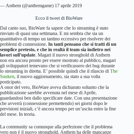
— Anthem (@anthemgame) 17 aprile 2019
Ecco il tweet di BioWare
Dal canto suo, BioWare fa sapere che lo streaming è stato
rinviato di quasi una settimana. E mi sembra che sia un
quantitativo di tempo un tantino eccessivo per risolvere dei
problemi di connessione.
In tanti pensano che si tratti di un
semplice pretesto, e che in realtà il team sia indietro nei
lavori sull’update
. Magari il nuovo stronghold di Anthem
non era ancora pronto per essere mostrato al pubblico, magari
gli sviluppatori temevano che si verificassero dei bug durante
lo streaming in diretta. E’ possibile quindi che il rilascio di
The
Sunken
, il nuovo aggiornamento, sia stato a sua volta
posticipato.
A onor del vero, BioWare aveva dichiarato soltanto che la
pubblicazione sarebbe avvenuta nel mese di Aprile,
guardandosi ben dallo specificare date. Con una presentazione
che avverrà (connessione permettendo) sei giorni dopo le
previsioni iniziali, c’è ancora tempo per un’uscita entro la fine
del mese. In teoria.
La community sa comunque alla perfezione che il problema
vero non è il nuovo stronghold. Anthem ha delle mancanze