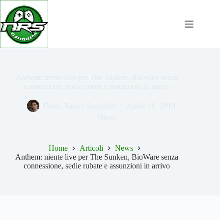
Salta
al
contenuto
Anthem: niente live per The Sunken, BioWare senza
connessione, sedie rubate e assunzioni in arrivo
Dario Naares Scarpello
Aprile 18, 2019
News
Home
Articoli
News
Anthem: niente live per The Sunken, BioWare senza
connessione, sedie rubate e assunzioni in arrivo