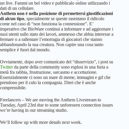
un live. Fammi un bel video e pubblicalo online utilizzando i
dati di un cellulare.
Anthem non è nella posizione di permettersi giustificazioni
di alcun tipo
, specialmente se queste rasentano il ridicolo
come nel caso di “non funziona la connessione”. E’
imperativo che BioWare continui a informare e ad aggiornare i
suoi utenti sullo stato dei lavori, ammesso che abbia interesse a
fermare o a rallentare l’emorragia di giocatori che stanno
abbandonando la sua creatura. Non capire una cosa tanto
semplice è fuori dal mondo.
Ovviamente, dopo aver comunicato del “disservizio”, i post su
Twitter
da parte della community sono esplosi in una furia a
metà fra rabbia, frustrazione, sarcasmo e accettazione.
Essenzialmente ci sono un mare di meme, immagini e gif che
prendono per il culo la compagnia. Direi che è anche
comprensibile.
Freelancers – We are moving the Anthem Livestream to
Tuesday, April 23rd due to some unforeseen connection issues
we’re having in our streaming studio.
We’ll follow up with more details next week.