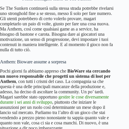
Se The Sunken continuerà sulla stessa strada potrebbe rivelarsi
uno stronghold fine a se stesso, messo lì solo per fare numero.
Gli utenti potrebbero di certo volerlo provare, magari
completarlo un paio di volte, giusto per fare una cosa nuova.
Ma Anthem, così come qualsiasi game as a service, ha
bisogno di bastone e carota. Bisogna dare ai giocatori una
motivazione, un senso di progressione, devi impostare i tuoi
contenuti in maniera intelligente. E al momento il gioco non fa
nulla di tutto ciò.
Anthem: Bioware assume a sorpresa
Pochi giorni fa abbiamo appreso che
BioWare sta cercando
un nuovo responsabile che progetti un sistema di loot per
Anthem
, con tutti i crismi del caso. La compagnia sa che
questa è una delle principali mancanze della produzione e,
adesso, ha deciso di ascoltare la community. Un po’ tardi.
Magari sarebbe stato opportuno
gestire le cose diversamente
durante i sei anni di sviluppo
, piuttosto che iniziare le
assunzioni per un ruolo così determinante un mese dopo il
lancio sul mercato. Parliamo tra l’altro di un gioco che stai
vendendo a prezzo pieno nonostante tu sappia quanto vale e
quanto non vale, cosa ci sia e cosa manchi. Di nuovo, è una
situazione a dir poco imbarazzante.