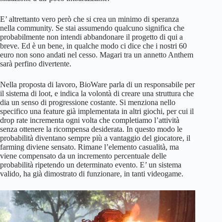
E’ altrettanto vero però che si crea un minimo di speranza
nella community. Se stai assumendo qualcuno significa che
probabilmente non intendi abbandonare il progetto di qui a
breve. Ed è un bene, in qualche modo ci dice che i nostri 60
euro non sono andati nel cesso. Magari tra un annetto Anthem
sarà perfino divertente.
Nella proposta di lavoro, BioWare parla di un responsabile per
il sistema di loot, e indica la volontà di creare una struttura che
dia un senso di progressione costante. Si menziona nello
specifico una feature già implementata in altri giochi, per cui il
drop rate incrementa ogni volta che completiamo l’attività
senza ottenere la ricompensa desiderata. In questo modo le
probabilità diventano sempre più a vantaggio del giocatore, il
farming diviene sensato. Rimane l’elemento casualità, ma
viene compensato da un incremento percentuale delle
probabilità ripetendo un determinato evento. E’ un sistema
valido, ha già dimostrato di funzionare, in tanti videogame.