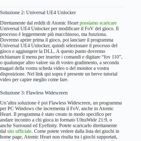
Soluzione 2: Universal UE4 Unlocker
Direttamente dal reddit di Atomic Heart
possiamo scaricare
Universal UE4 Unlocker per modificare il FoV del gioco. Il
processo è leggermente più macchinoso, ma funziona.
Dovremo aprire prima il gioco, poi lanciare il programma
Universal UE4 Unlocker, quindi selezionare il processo del
gioco e aggiungere la DLL. A questo punto dovremo
richiamare il menu per inserire i comandi e digitare “fov 110”,
o qualunque altro valore sia di vostro gradimento, a seconda
magari della vostra scheda video o del monitor a vostra
disposizione. Nel link qui sopra è presente un breve tutorial
video per capire meglio come fare.
Soluzione 3: Flawless Widescreen
Un’altra soluzione è poi Flawless Widescreen, un programma
per PC Windows che incrementa il FoV, anche in Atomic
Heart. Il programma è stato creato in modo specifico per
andare incontro a chi gioca in formato UltraWide 21:9, o
anche Surround ed Eyefinity. Potete scaricarlo direttamente
dal
sito ufficiale
. Come potete vedere dalla lista dei giochi in
home page, Atomic Heart non risulta tra i giochi supportati,