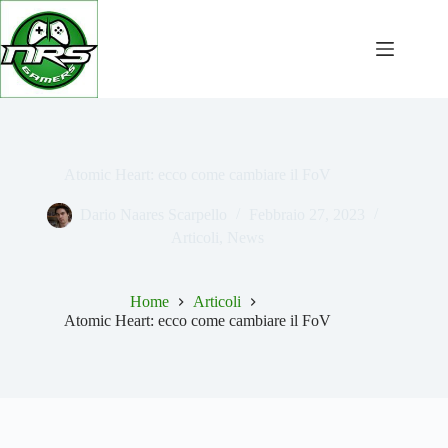
Salta
al
contenuto
Atomic Heart: ecco come cambiare il FoV
Dario Naares Scarpello
Febbraio 27, 2023
Articoli
,
News
Home
Articoli
Atomic Heart: ecco come cambiare il FoV