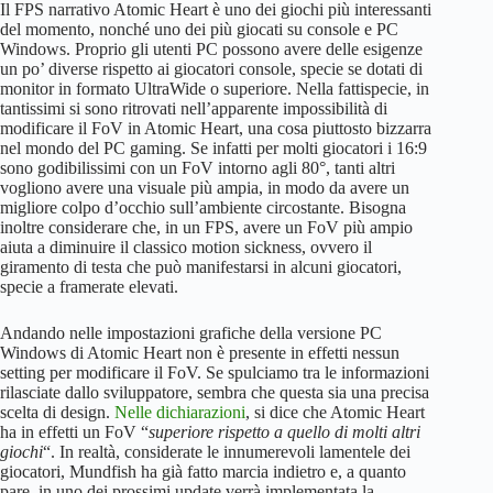
Il FPS narrativo Atomic Heart è uno dei giochi più interessanti
del momento, nonché uno dei più giocati su console e PC
Windows. Proprio gli utenti PC possono avere delle esigenze
un po’ diverse rispetto ai giocatori console, specie se dotati di
monitor in formato UltraWide o superiore. Nella fattispecie, in
tantissimi si sono ritrovati nell’apparente impossibilità di
modificare il FoV in Atomic Heart, una cosa piuttosto bizzarra
nel mondo del PC gaming. Se infatti per molti giocatori i 16:9
sono godibilissimi con un FoV intorno agli 80°, tanti altri
vogliono avere una visuale più ampia, in modo da avere un
migliore colpo d’occhio sull’ambiente circostante. Bisogna
inoltre considerare che, in un FPS, avere un FoV più ampio
aiuta a diminuire il classico motion sickness, ovvero il
giramento di testa che può manifestarsi in alcuni giocatori,
specie a framerate elevati.
Andando nelle impostazioni grafiche della versione PC
Windows di Atomic Heart non è presente in effetti nessun
setting per modificare il FoV. Se spulciamo tra le informazioni
rilasciate dallo sviluppatore, sembra che questa sia una precisa
scelta di design.
Nelle dichiarazioni
, si dice che Atomic Heart
ha in effetti un FoV “
superiore rispetto a quello di molti altri
giochi
“. In realtà, considerate le innumerevoli lamentele dei
giocatori, Mundfish ha già fatto marcia indietro e, a quanto
pare, in uno dei prossimi update verrà implementata la