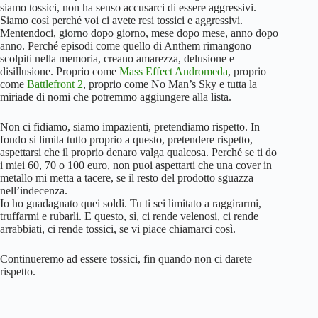
siamo tossici, non ha senso accusarci di essere aggressivi.
Siamo così perché voi ci avete resi tossici e aggressivi.
Mentendoci, giorno dopo giorno, mese dopo mese, anno dopo
anno. Perché episodi come quello di Anthem rimangono
scolpiti nella memoria, creano amarezza, delusione e
disillusione. Proprio come
Mass Effect Andromeda
, proprio
come
Battlefront 2
, proprio come No Man’s Sky e tutta la
miriade di nomi che potremmo aggiungere alla lista.
Non ci fidiamo, siamo impazienti, pretendiamo rispetto. In
fondo si limita tutto proprio a questo, pretendere rispetto,
aspettarsi che il proprio denaro valga qualcosa. Perché se ti do
i miei 60, 70 o 100 euro, non puoi aspettarti che una cover in
metallo mi metta a tacere, se il resto del prodotto sguazza
nell’indecenza.
Io ho guadagnato quei soldi. Tu ti sei limitato a raggirarmi,
truffarmi e rubarli. E questo, sì, ci rende velenosi, ci rende
arrabbiati, ci rende tossici, se vi piace chiamarci così.
Continueremo ad essere tossici, fin quando non ci darete
rispetto.