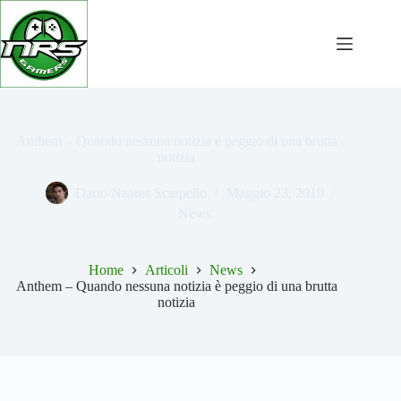
Salta
al
contenuto
Anthem – Quando nessuna notizia è peggio di una brutta
notizia
Dario Naares Scarpello
Maggio 23, 2019
News
Home
Articoli
News
Anthem – Quando nessuna notizia è peggio di una brutta
notizia