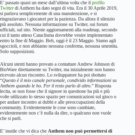
E’ passato quasi un mese dall’ultima volta che il
profilo
Twitter
di Anthem ha dato segni di vita. Era il 30 Aprile 2019,
si parlava semplicemente di una manutenzione, e si
ringraziavano i giocatori per la pazienza. Da allora il silenzio
più assoluto. Nessuna informazione su Twitter, sui forum
ufficiali, sul sito. Niente aggiornamenti alla roadmap, secondo
cui il tanto atteso Cataclisma dovrebbe venire implementato
entro la fine di Maggio. Beh, oggi è il 23 Maggio. Siamo agli
sgoccioli, e non abbiamo nessuna conferma, nessuna smentita.
Solo supposizioni.
Alcuni utenti hanno provato a contattare Andrew Johnson di
BioWare direttamente su Twitter, ma inizialmente non hanno
ricevuto alcun riscontro. Lo sviluppatore ha poi sbottato
“
Questo è il mio canale personale, condivido informazioni su
Anthem quando le ho. Per il resto parlo di altro.
” Risposta
lecita, se non fosse che il signore in questione ha più e più
volte utilizzato lo stesso spazio per comunicazioni sul gioco o
per andare incontro ai dubbi e alle preoccupazioni della
community. Evidentemente le cose sono cambiate,
evidentemente non c’è nulla da dire, o qualcuno non vuole
che si parli.
E’ inutile che vi dica che
Anthem non può permettersi di