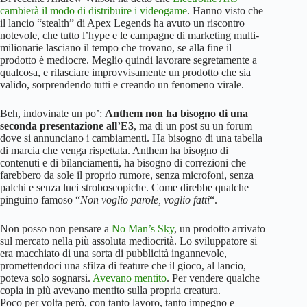
cambierà il modo di distribuire i videogame
. Hanno visto che
il lancio “stealth” di Apex Legends ha avuto un riscontro
notevole, che tutto l’hype e le campagne di marketing multi-
milionarie lasciano il tempo che trovano, se alla fine il
prodotto è mediocre. Meglio quindi lavorare segretamente a
qualcosa, e rilasciare improvvisamente un prodotto che sia
valido, sorprendendo tutti e creando un fenomeno virale.
Beh, indovinate un po’:
Anthem non ha bisogno di una
seconda presentazione all’E3
, ma di un post su un forum
dove si annunciano i cambiamenti. Ha bisogno di una tabella
di marcia che venga rispettata. Anthem ha bisogno di
contenuti e di bilanciamenti, ha bisogno di correzioni che
farebbero da sole il proprio rumore, senza microfoni, senza
palchi e senza luci stroboscopiche. Come direbbe qualche
pinguino famoso “
Non voglio parole, voglio fatti
“.
Non posso non pensare a
No Man’s Sky
, un prodotto arrivato
sul mercato nella più assoluta mediocrità. Lo sviluppatore si
era macchiato di una sorta di pubblicità ingannevole,
promettendoci una sfilza di feature che il gioco, al lancio,
poteva solo sognarsi.
Avevano mentito
. Per vendere qualche
copia in più avevano mentito sulla propria creatura.
Poco per volta però, con tanto lavoro, tanto impegno e