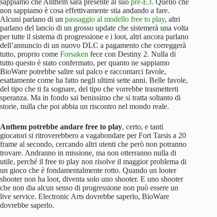
sappiamo che Anthem sarà presente al suo
pre-E3
. Quello che
non sappiamo è cosa effettivamente stia andando a fare.
Alcuni parlano di un
passaggio al modello free to play
, altri
parlano del lancio di un grosso update che sistemerà una volta
per tutte il sistema di progressione e i loot, altri ancora parlano
dell’annuncio di un nuovo DLC a pagamento che correggerà
tutto, proprio come
Forsaken
fece con Destiny 2. Nulla di
tutto questo è stato confermato, per quanto ne sappiamo
BioWare potrebbe salire sul palco e raccontarci favole,
esattamente come ha fatto negli ultimi sette anni. Belle favole,
del tipo che ti fa sognare, del tipo che vorrebbe trasmetterti
speranza. Ma in fondo sai benissimo che si tratta soltanto di
storie, nulla che poi abbia un riscontro nel mondo reale.
Anthem potrebbe andare free to play
, certo, e tanti
giocatori si ritroverebbero a vagabondare per Fort Tarsis a 20
frame al secondo, cercando altri utenti che però non potranno
trovare. Andranno in missione, ma non otterranno nulla di
utile, perché il free to play non risolve il maggior problema di
un gioco che è fondamentalmente rotto. Quando un looter
shooter non ha loot, diventa solo uno shooter. E uno shooter
che non dia alcun senso di progressione non può essere un
live service. Electronic Arts dovrebbe saperlo, BioWare
dovrebbe saperlo.